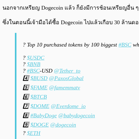
นอกจากเหรียญ Dogecoin แล้ว ก็ยังมีการช้อนเหรียญอื่น
ซึ่งในตอนนี้เจ้ามือได้ซื้อ Dogecoin ไปแล้วเกือบ 30 ล้านด
? Top 10 purchased tokens by 100 biggest
#BSC
wha
?
$USDC
?
$BNB
?
#BSC
-USD
@Tether_to
4️⃣
$BUSD
@PaxosGlobal
5️⃣
$FAME
@famemmatv
6️⃣
$BTCB
7️⃣
$DOME
@Everdome_io
8️⃣
#BabyDoge
@babydogecoin
9️⃣
$DOGE
@dogecoin
?
$ETH