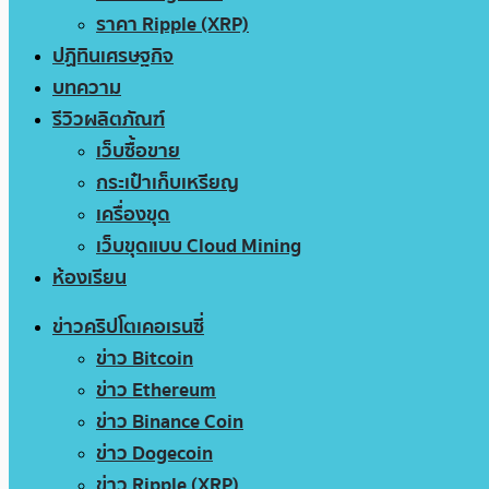
ราคา Ripple (XRP)
ปฏิทินเศรษฐกิจ
บทความ
รีวิวผลิตภัณฑ์
เว็บซื้อขาย
กระเป๋าเก็บเหรียญ
เครื่องขุด
เว็บขุดแบบ Cloud Mining
ห้องเรียน
ข่าวคริปโตเคอเรนซี่
ข่าว Bitcoin
ข่าว Ethereum
ข่าว Binance Coin
ข่าว Dogecoin
ข่าว Ripple (XRP)