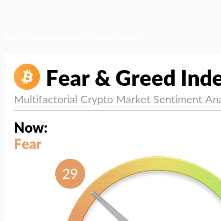
สภาวะตลาด (ความกลัว vs ความโลภ)