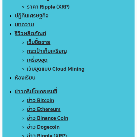
ราคา Ripple (XRP)
ปฏิทินเศรษฐกิจ
บทความ
รีวิวผลิตภัณฑ์
เว็บซื้อขาย
กระเป๋าเก็บเหรียญ
เครื่องขุด
เว็บขุดแบบ Cloud Mining
ห้องเรียน
ข่าวคริปโตเคอเรนซี่
ข่าว Bitcoin
ข่าว Ethereum
ข่าว Binance Coin
ข่าว Dogecoin
ข่าว Ripple (XRP)