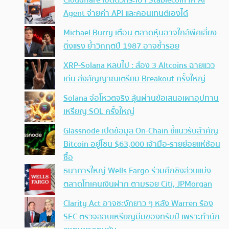
Cloudflare เปิดตัวกระเป๋า Stablecoin ให้ AI
Agent จ่ายค่า API และคอนเทนต์เองได้
Michael Burry เตือน ตลาดหุ้นอาจใกล้พีคเสี่ยง
ดิ่งแรง ย้ำวิกฤตปี 1987 อาจซ้ำรอย
XRP-Solana หลบไป : ส่อง 3 Altcoins ฉายแวว
เด่น ส่งสัญญาณเตรียม Breakout ครั้งใหญ่
Solana จ่อโหวตจริง ลุ้นผ่านข้อเสนอเผาอุปทาน
เหรียญ SOL ครั้งใหญ่
Glassnode เปิดข้อมูล On-Chain ชี้แนวรับสำคัญ
Bitcoin อยู่โซน $63,000 เจ้ามือ-รายย่อยแห่ช้อน
ซื้อ
ธนาคารใหญ่ Wells Fargo ร่วมศึกชิงส่วนแบ่ง
ตลาดโทเคนเงินฝาก ตามรอย Citi, JPMorgan
Clarity Act อาจชะงักยาว ๆ หลัง Warren ร้อง
SEC ตรวจสอบเหรียญมีมของทรัมป์ เพราะทำนัก