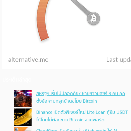
ประเด็นล่าสุด
สหรัฐฯ เริ่มไม่ปลอดภัย? ชายชาวมิสซูรี 3 คน ถูก
ตั้งข้อหาบุกรุกบ้านขโมย Bitcoin
Binance เปิดตัวฟีเจอร์ใหม่ Lite Loan กู้ยืม USDT
ได้โดยไม่ต้องขาย Bitcoin จากพอร์ต