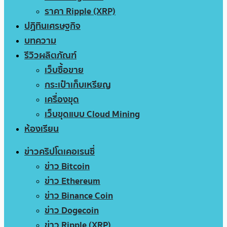
ราคา Ripple (XRP)
ปฏิทินเศรษฐกิจ
บทความ
รีวิวผลิตภัณฑ์
เว็บซื้อขาย
กระเป๋าเก็บเหรียญ
เครื่องขุด
เว็บขุดแบบ Cloud Mining
ห้องเรียน
ข่าวคริปโตเคอเรนซี่
ข่าว Bitcoin
ข่าว Ethereum
ข่าว Binance Coin
ข่าว Dogecoin
ข่าว Ripple (XRP)