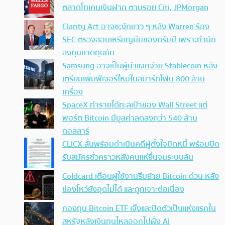
ตลาดโทเคนเงินฝาก ตามรอย Citi, JPMorgan
Clarity Act อาจชะงักยาว ๆ หลัง Warren ร้อง
SEC ตรวจสอบเหรียญมีมของทรัมป์ เพราะทำนัก
ลงทุนขาดทุนยับ
Samsung อาจเป็นผู้นำแจกจ่าย Stablecoin หลัง
เตรียมเพิ่มฟีเจอร์ใหม่ในสมาร์ทโฟน 800 ล้าน
เครื่อง
SpaceX ทำรายได้ทะลุเป้าของ Wall Street แต่
พอร์ต Bitcoin มีมูลค่าลดลงกว่า 540 ล้าน
ดอลลาร์
CLICX ลั่นพร้อมดำเนินคดีผู้ตั้งใจบิดหนี้ พร้อมปิด
รับสมัครชั่วคราวหลังคนแห่ยื่นจนระบบล้น
Coldcard เตือนผู้ใช้งานรีบย้าย Bitcoin ด่วน หลัง
ช่องโหว่ยังอุดไม่ได้ และถูกเจาะต่อเนื่อง
กองทุน Bitcoin ETF เจ๊งและปิดตัวเป็นแห่งแรกใน
สหรัฐหลังเงินทุนไหลออกไปฝั่ง AI