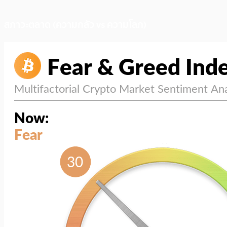
สภาวะตลาด (ความกลัว vs ความโลภ)