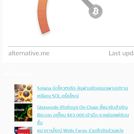
ประเด็นล่าสุด
Solana จ่อโหวตจริง ลุ้นผ่านข้อเสนอเผาอุปทาน
เหรียญ SOL ครั้งใหญ่
Glassnode เปิดข้อมูล On-Chain ชี้แนวรับสำคัญ
Bitcoin อยู่โซน $63,000 เจ้ามือ-รายย่อยแห่ช้อน
ซื้อ
ธนาคารใหญ่ Wells Fargo ร่วมศึกชิงส่วนแบ่ง