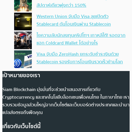
สัปดาห์เดียวพุ่งกว่า 150%
Western Union จับมือ Visa ลุยเปิดตัว
Stablecard ดันโอนเงินผ่าน Stablecoin
ไขความลับนักลงทุนคริปโทฯ เกาหลีใต้! รอดจาก
แฮก Coldcard Wallet ได้อย่างไร
Visa จับมือ ZeroHash ยกระดับชำระเงินด้วย
Stablecoin รองรับการโอนเงินรวดเร็วข้ามโลก
เป้าหมายของเรา
Siam Blockchain มุ่งมั่นที่จะช่วยนำเสนอสารเกี่ยวกับ
Cryptocurrency และเทคโนโลยีบล็อกเชนเพื่อคนไทย ในภาษาไทย เรา
รวบรวมข้อมูลส่วนใหญ่จากเว็บไซต์และเว็บบอร์ดต่างประเทศและนำมา
แปลส่งตรงถึงฟีดคุณ
เกี่ยวกับเว็บไซต์นี้