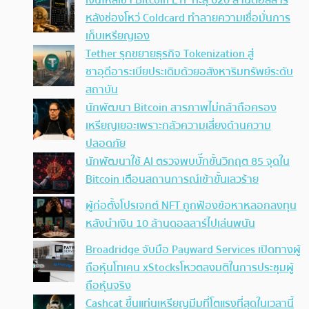
หลังช่องโหว่ Coldcard ทำลายความเชื่อมั่นการ
เก็บเหรียญเอง
Tether รุกขยายธุรกิจ Tokenization สู่
ซาอุดีอาระเบียประเดิมด้วยอสังหาริมทรัพย์ระดับ
สถาบัน
นักพัฒนา Bitcoin สารภาพไม่กล้าถือครอง
เหรียญเยอะเพราะกลัวความเสี่ยงด้านความ
ปลอดภัย
นักพัฒนาใช้ AI ตรวจพบบั๊กขั้นวิกฤต 85 จุดใน
Bitcoin เตือนสถานการณ์เข้าขั้นเลวร้าย
ผู้ก่อตั้งโปรเจกต์ NFT ถูกฟ้องข้อหาหลอกลงทุน
หลังนำเงิน 10 ล้านดอลลาร์ไปเล่นพนัน
Broadridge จับมือ Payward Services เปิดทางผู้
ถือหุ้นโทเคน xStocksโหวตลงมติในการประชุมผู้
ถือหุ้นจริง
Cashcat ขึ้นแท่นเหรียญมีมที่โตแรงที่สุดในเวลานี้