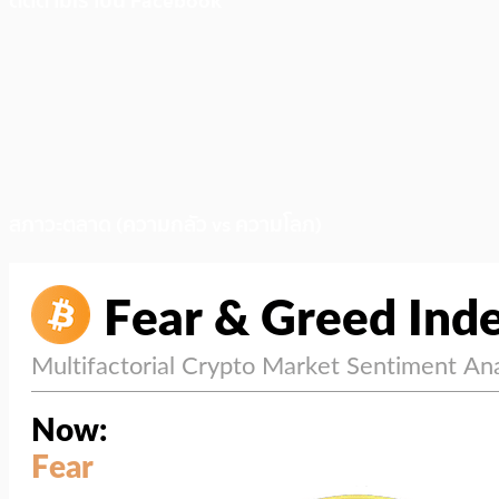
ติดตามเราบน Facebook
สภาวะตลาด (ความกลัว vs ความโลภ)