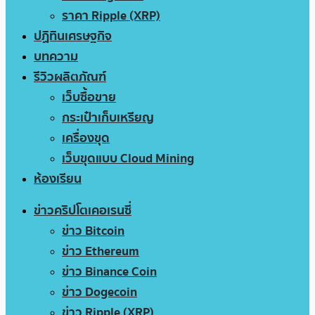
ราคา Ripple (XRP)
ปฏิทินเศรษฐกิจ
บทความ
รีวิวผลิตภัณฑ์
เว็บซื้อขาย
กระเป๋าเก็บเหรียญ
เครื่องขุด
เว็บขุดแบบ Cloud Mining
ห้องเรียน
ข่าวคริปโตเคอเรนซี่
ข่าว Bitcoin
ข่าว Ethereum
ข่าว Binance Coin
ข่าว Dogecoin
ข่าว Ripple (XRP)