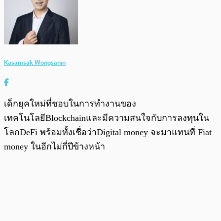
Kasamsak Wongsanin
เด็กยุคใหม่ที่ชอบในการทำงานของ
เทคโนโลยีBlockchainและมีความสนใจกับการลงทุนใน
โลกDeFi พร้อมทั้งเชื่อว่าDigital money จะมาแทนที่ Fiat
money ในอีกไม่กี่ปีข้างหน้า