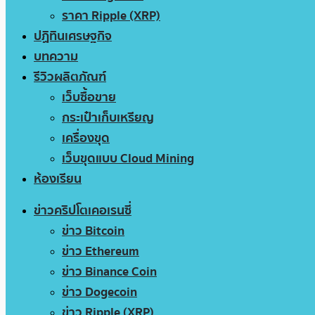
ราคา Ripple (XRP)
ปฏิทินเศรษฐกิจ
บทความ
รีวิวผลิตภัณฑ์
เว็บซื้อขาย
กระเป๋าเก็บเหรียญ
เครื่องขุด
เว็บขุดแบบ Cloud Mining
ห้องเรียน
ข่าวคริปโตเคอเรนซี่
ข่าว Bitcoin
ข่าว Ethereum
ข่าว Binance Coin
ข่าว Dogecoin
ข่าว Ripple (XRP)