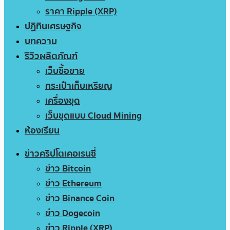
ราคา Ripple (XRP)
ปฏิทินเศรษฐกิจ
บทความ
รีวิวผลิตภัณฑ์
เว็บซื้อขาย
กระเป๋าเก็บเหรียญ
เครื่องขุด
เว็บขุดแบบ Cloud Mining
ห้องเรียน
ข่าวคริปโตเคอเรนซี่
ข่าว Bitcoin
ข่าว Ethereum
ข่าว Binance Coin
ข่าว Dogecoin
ข่าว Ripple (XRP)