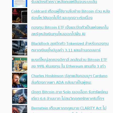
รับสมัครชั่วคราวหลังคนแห่ยื่นจนระบบล้น
Coldcard เตือนผู้ใช้งานรีบย้าย Bitcoin ด่วน หลัง
ช่องโหว่ยังอุดไม่ได้ และถูกเจาะต่อเนื่อง
กองทุน Bitcoin ETF เจ๊งและปิดตัวเป็นแห่งแรกใน
สหรัฐหลังเงินทุนไหลออกไปฝั่ง AI
BlackRock ลุยเปิดตัว Tokenized สำหรับกองทุน
ตลาดเงินยุโรปมูลค่า 3.11 แสนล้านดอลลาร์
แบงก์ใหญ่สุดของอิตาลี ลดสัดส่วน Bitcoin ETF
ลง 99% หันลงทุน ใน Ethereum แทนถึง 3 เท่า
Charles Hoskinson ปลุกพลังคอมมูฯ Cardano
ลั่นต้องการพา ADA กลับมาเป็นผู้ชนะ
นักขุด Bitcoin สาย Solo เจอบล็อก รับทรัพย์คน
เดียว 6.6 ล้านบาท ไม่สนวิกฤตศรัทธาคริปโทฯ
Bernstein เตือนหากกฎหมาย CLARITY Act ไม่