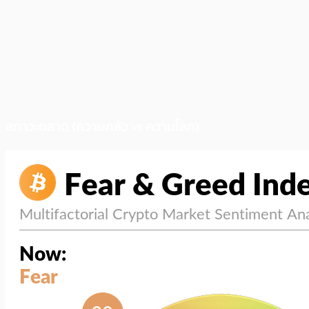
สภาวะตลาด (ความกลัว vs ความโลภ)