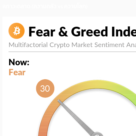
สภาวะตลาด (ความกลัว vs ความโลภ)