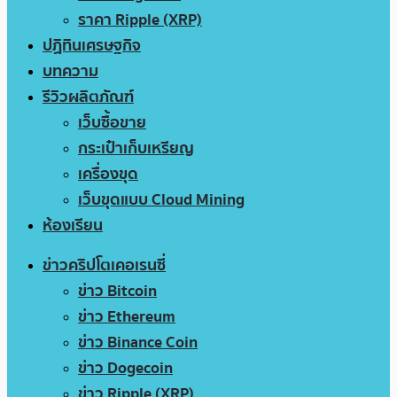
ราคา Ripple (XRP)
ปฏิทินเศรษฐกิจ
บทความ
รีวิวผลิตภัณฑ์
เว็บซื้อขาย
กระเป๋าเก็บเหรียญ
เครื่องขุด
เว็บขุดแบบ Cloud Mining
ห้องเรียน
ข่าวคริปโตเคอเรนซี่
ข่าว Bitcoin
ข่าว Ethereum
ข่าว Binance Coin
ข่าว Dogecoin
ข่าว Ripple (XRP)