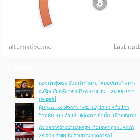
ประเด็นล่าสุด
ทองคำพุ่งแรง ย้อนคำทำนาย “หมอปลาย” ราคา
จะเริ่มขยับหลังกลางปี 69 อาจแตะ 100,000 บาท
ปลายปีนี้
หุ้น SpaceX พุ่งกว่า 15% ทะลุ $130 หลังปลด
ล็อกหุ้น 911 ล้านหุ้นแต่ตลาดเชื่อมั่น ไม่โดนเทขาย
ตัวเลขการจ้างงานสหรัฐฯ เดือนกรกฎาคมหดตัว
23,000 ตำแหน่ง สวนทางคาดการณ์