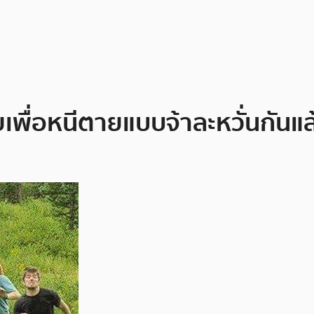
ขายเพื่อหนีตายแบบจ้าละหวั่นกันแล