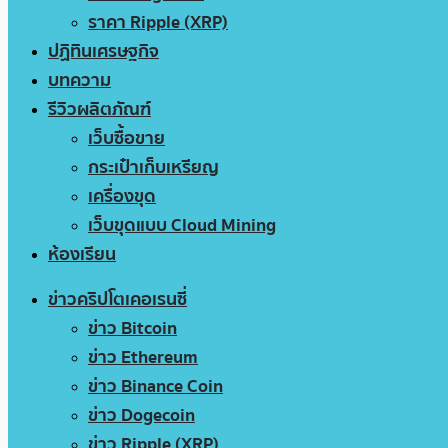
ราคา Ripple (XRP)
ปฏิทินเศรษฐกิจ
บทความ
รีวิวผลิตภัณฑ์
เว็บซื้อขาย
กระเป๋าเก็บเหรียญ
เครื่องขุด
เว็บขุดแบบ Cloud Mining
ห้องเรียน
ข่าวคริปโตเคอเรนซี่
ข่าว Bitcoin
ข่าว Ethereum
ข่าว Binance Coin
ข่าว Dogecoin
ข่าว Ripple (XRP)