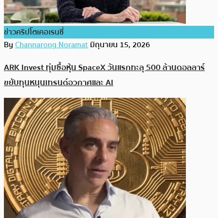
ข่าวคริปโตเคอเรนซี่
By
Channarong Noramat
มิถุนายน 15, 2026
ARK Invest ทุ่มซื้อหุ้น SpaceX วันแรกทะลุ 500 ล้านดอลลาร์
ขยับทุนหนุนเทรนด์อวกาศและ AI