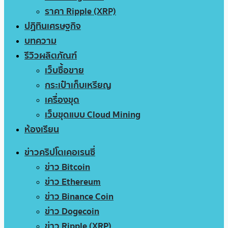
ราคา Ripple (XRP)
ปฏิทินเศรษฐกิจ
บทความ
รีวิวผลิตภัณฑ์
เว็บซื้อขาย
กระเป๋าเก็บเหรียญ
เครื่องขุด
เว็บขุดแบบ Cloud Mining
ห้องเรียน
ข่าวคริปโตเคอเรนซี่
ข่าว Bitcoin
ข่าว Ethereum
ข่าว Binance Coin
ข่าว Dogecoin
ข่าว Ripple (XRP)