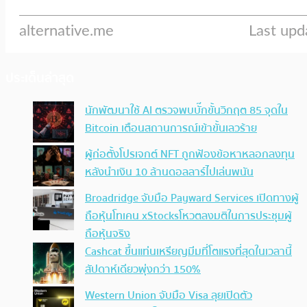
ประเด็นล่าสุด
นักพัฒนาใช้ AI ตรวจพบบั๊กขั้นวิกฤต 85 จุดใน
Bitcoin เตือนสถานการณ์เข้าขั้นเลวร้าย
ผู้ก่อตั้งโปรเจกต์ NFT ถูกฟ้องข้อหาหลอกลงทุน
หลังนำเงิน 10 ล้านดอลลาร์ไปเล่นพนัน
Broadridge จับมือ Payward Services เปิดทางผู้
ถือหุ้นโทเคน xStocksโหวตลงมติในการประชุมผู้
ถือหุ้นจริง
Cashcat ขึ้นแท่นเหรียญมีมที่โตแรงที่สุดในเวลานี้
สัปดาห์เดียวพุ่งกว่า 150%
Western Union จับมือ Visa ลุยเปิดตัว