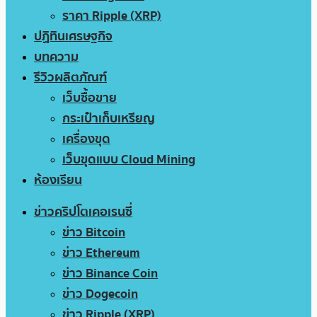
ราคา Ripple (XRP)
ปฏิทินเศรษฐกิจ
บทความ
รีวิวผลิตภัณฑ์
เว็บซื้อขาย
กระเป๋าเก็บเหรียญ
เครื่องขุด
เว็บขุดแบบ Cloud Mining
ห้องเรียน
ข่าวคริปโตเคอเรนซี่
ข่าว Bitcoin
ข่าว Ethereum
ข่าว Binance Coin
ข่าว Dogecoin
ข่าว Ripple (XRP)