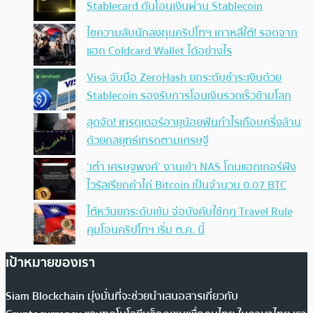
Stablecard ดันโอนเงินผ่าน Stablecoin
ไขความลับนักลงทุนคริปโทฯ เกาหลีใต้! รอดจาก
แฮก Coldcard Wallet ได้อย่างไร
Visa จับมือ ZeroHash ยกระดับชำระเงินด้วย
Stablecoin รองรับการโอนเงินรวดเร็วข้ามโลก
สุดจัด! เทรดเดอร์อายุน้อยฟันกำไรเกือบครึ่งล้าน
ด้วยกลยุทธ์เทรดตามเศรษฐี
‘เต๋า เศรษฐพงศ์’ งานเข้า NAS โดนแฮกเกอร์ฝัง
ไวรัสเรียกค่าไถ่ Bitcoin เป็นจำนวน 0.07 BTC
ไต้หวันยกระดับเข้ม จ่อบังคับใช้กฏ Travel Rule
คุมโอนคริปโทฯ เริ่ม ต.ค. นี้
เป้าหมายของเรา
Siam Blockchain มุ่งมั่นที่จะช่วยนำเสนอสารเกี่ยวกับ