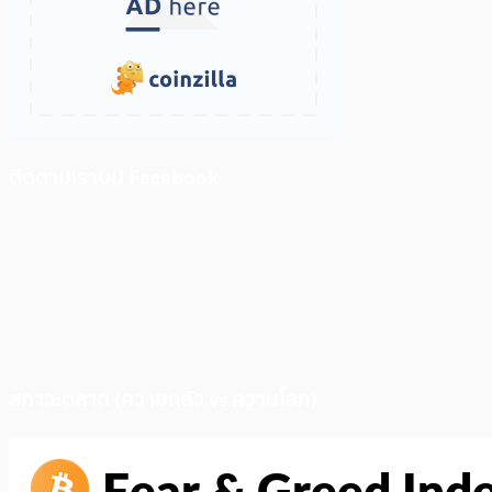
ติดตามเราบน Facebook
สภาวะตลาด (ความกลัว vs ความโลภ)