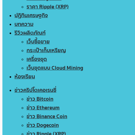
ราคา Ripple (XRP)
ปฏิทินเศรษฐกิจ
บทความ
รีวิวผลิตภัณฑ์
เว็บซื้อขาย
กระเป๋าเก็บเหรียญ
เครื่องขุด
เว็บขุดแบบ Cloud Mining
ห้องเรียน
ข่าวคริปโตเคอเรนซี่
ข่าว Bitcoin
ข่าว Ethereum
ข่าว Binance Coin
ข่าว Dogecoin
ข่าว Ripple (XRP)