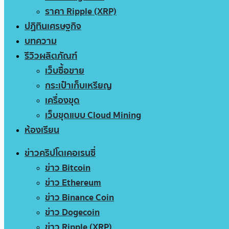
ราคา Ripple (XRP)
ปฏิทินเศรษฐกิจ
บทความ
รีวิวผลิตภัณฑ์
เว็บซื้อขาย
กระเป๋าเก็บเหรียญ
เครื่องขุด
เว็บขุดแบบ Cloud Mining
ห้องเรียน
ข่าวคริปโตเคอเรนซี่
ข่าว Bitcoin
ข่าว Ethereum
ข่าว Binance Coin
ข่าว Dogecoin
ข่าว Ripple (XRP)