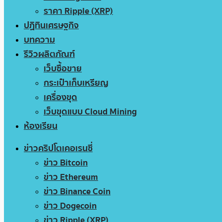
ราคา Ripple (XRP)
ปฏิทินเศรษฐกิจ
บทความ
รีวิวผลิตภัณฑ์
เว็บซื้อขาย
กระเป๋าเก็บเหรียญ
เครื่องขุด
เว็บขุดแบบ Cloud Mining
ห้องเรียน
ข่าวคริปโตเคอเรนซี่
ข่าว Bitcoin
ข่าว Ethereum
ข่าว Binance Coin
ข่าว Dogecoin
ข่าว Ripple (XRP)