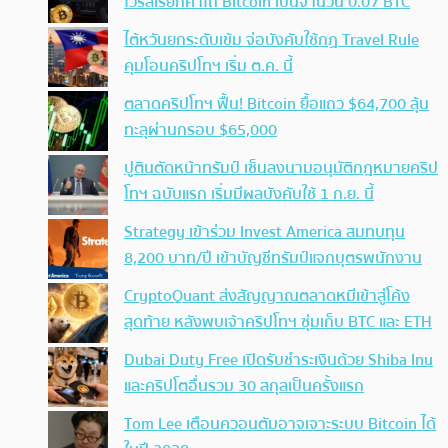
ไวรัสเรียกค่าไถ่ Bitcoin เป็นจำนวน 0.07 BTC
ไต้หวันยกระดับเข้ม จ่อบังคับใช้กฏ Travel Rule
คุมโอนคริปโทฯ เริ่ม ต.ค. นี้
ตลาดคริปโทฯ ฟื้น! Bitcoin ยื้อแถว $64,700 ลุ้น
ทะลุผ่านกรอบ $65,000
ปูตินตัดหน้าทรัมป์ เซ็นลงนามอนุมัติกฎหมายคริป
โทฯ ฉบับแรก เริ่มมีผลบังคับใช้ 1 ก.ย. นี้
Strategy เข้าร่วม Invest America สมทบทุน
8,200 บาท/ปี เข้าบัญชีทรัมป์แจกบุตรพนักงาน
CryptoQuant ส่งสัญญาณตลาดหมีเข้าสู่โค้ง
สุดท้าย หลังพบเจ้าคริปโทฯ ซุ่มเก็บ BTC และ ETH
Dubai Duty Free เปิดรับชำระเงินด้วย Shiba Inu
และคริปโตอื่นรวม 30 สกุลเป็นครั้งแรก
Tom Lee เตือนควอนตัมอาจเจาะระบบ Bitcoin ได้