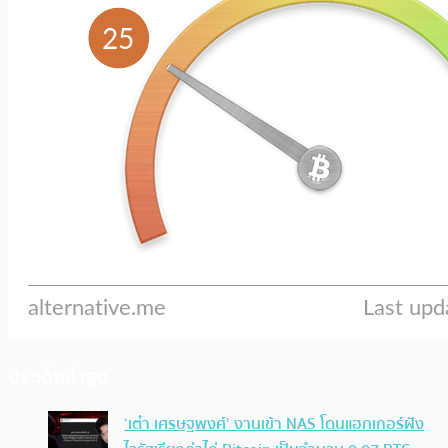
ประเด็นล่าสุด
‘เต๋า เศรษฐพงศ์’ งานเข้า NAS โดนแฮกเกอร์ฝัง