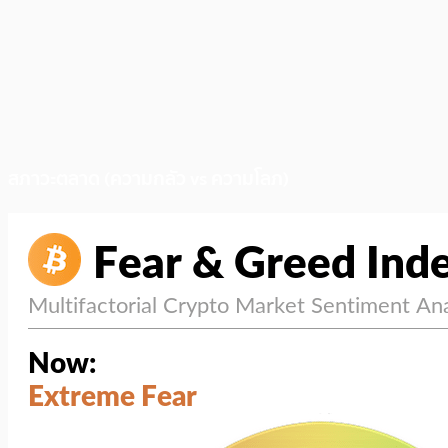
สภาวะตลาด (ความกลัว vs ความโลภ)