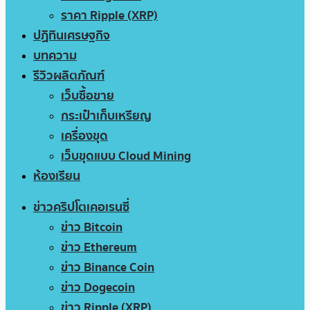
ราคา Ripple (XRP)
ปฏิทินเศรษฐกิจ
บทความ
รีวิวผลิตภัณฑ์
เว็บซื้อขาย
กระเป๋าเก็บเหรียญ
เครื่องขุด
เว็บขุดแบบ Cloud Mining
ห้องเรียน
ข่าวคริปโตเคอเรนซี่
ข่าว Bitcoin
ข่าว Ethereum
ข่าว Binance Coin
ข่าว Dogecoin
ข่าว Ripple (XRP)