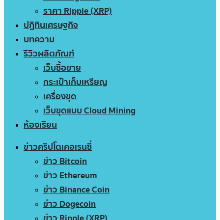
ราคา Ripple (XRP)
ปฏิทินเศรษฐกิจ
บทความ
รีวิวผลิตภัณฑ์
เว็บซื้อขาย
กระเป๋าเก็บเหรียญ
เครื่องขุด
เว็บขุดแบบ Cloud Mining
ห้องเรียน
ข่าวคริปโตเคอเรนซี่
ข่าว Bitcoin
ข่าว Ethereum
ข่าว Binance Coin
ข่าว Dogecoin
ข่าว Ripple (XRP)