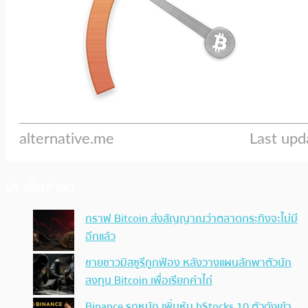
ประเด็นล่าสุด
กราฟ Bitcoin ส่งสัญญาณว่าตลาดกระทิงจะไม่มี
อีกแล้ว
ชายชาวมิสซูรีถูกฟ้อง หลังวางแผนลักพาตัวนัก
ลงทุน Bitcoin เพื่อเรียกค่าไถ่
Binance รุกหนัก เพิ่มหุ้น bStocks 10 ตัวดังเข้า