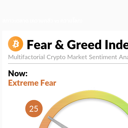
สภาวะตลาด (ความกลัว vs ความโลภ)