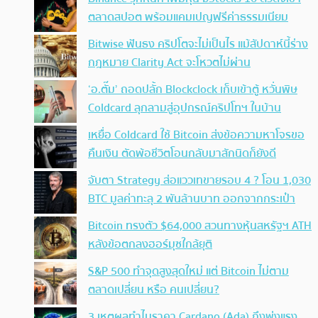
ตลาดสปอต พร้อมแคมเปญฟรีค่าธรรมเนียม
Bitwise ฟันธง คริปโตจะไม่เป็นไร แม้สัปดาห์นี้ร่าง
กฎหมาย Clarity Act จะโหวตไม่ผ่าน
‘อ.ตั๊ม’ ถอดปลั้ก Blockclock เก็บเข้าตู้ หวั่นพิษ
Coldcard ลุกลามสู่อุปกรณ์คริปโทฯ ในบ้าน
เหยื่อ Coldcard ใช้ Bitcoin ส่งข้อความหาโจรขอ
คืนเงิน ตัดพ้อชีวิตโอนกลับมาสักนิดก็ยังดี
จับตา Strategy ส่อแววเทขายรอบ 4 ? โอน 1,030
BTC มูลค่าทะลุ 2 พันล้านบาท ออกจากกระเป๋า
Bitcoin ทรงตัว $64,000 สวนทางหุ้นสหรัฐฯ ATH
หลังข้อตกลงฮอร์มุซใกล้ยุติ
S&P 500 ทำจุดสูงสุดใหม่ แต่ Bitcoin ไม่ตาม
ตลาดเปลี่ยน หรือ คนเปลี่ยน?
3 เหตุผลทำไมราคา Cardano (Ada) ถึงพุ่งแรง