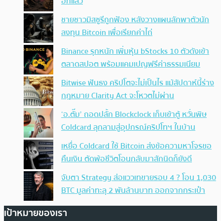
อีกแล้ว
ชายชาวมิสซูรีถูกฟ้อง หลังวางแผนลักพาตัวนัก
ลงทุน Bitcoin เพื่อเรียกค่าไถ่
Binance รุกหนัก เพิ่มหุ้น bStocks 10 ตัวดังเข้า
ตลาดสปอต พร้อมแคมเปญฟรีค่าธรรมเนียม
Bitwise ฟันธง คริปโตจะไม่เป็นไร แม้สัปดาห์นี้ร่าง
กฎหมาย Clarity Act จะโหวตไม่ผ่าน
‘อ.ตั๊ม’ ถอดปลั้ก Blockclock เก็บเข้าตู้ หวั่นพิษ
Coldcard ลุกลามสู่อุปกรณ์คริปโทฯ ในบ้าน
เหยื่อ Coldcard ใช้ Bitcoin ส่งข้อความหาโจรขอ
คืนเงิน ตัดพ้อชีวิตโอนกลับมาสักนิดก็ยังดี
จับตา Strategy ส่อแววเทขายรอบ 4 ? โอน 1,030
BTC มูลค่าทะลุ 2 พันล้านบาท ออกจากกระเป๋า
เป้าหมายของเรา