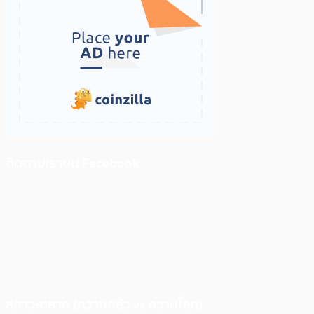
ติดตามเราบน Facebook
สภาวะตลาด (ความกลัว vs ความโลภ)