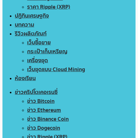
ราคา Ripple (XRP)
ปฏิทินเศรษฐกิจ
บทความ
รีวิวผลิตภัณฑ์
เว็บซื้อขาย
กระเป๋าเก็บเหรียญ
เครื่องขุด
เว็บขุดแบบ Cloud Mining
ห้องเรียน
ข่าวคริปโตเคอเรนซี่
ข่าว Bitcoin
ข่าว Ethereum
ข่าว Binance Coin
ข่าว Dogecoin
ข่าว Ripple (XRP)