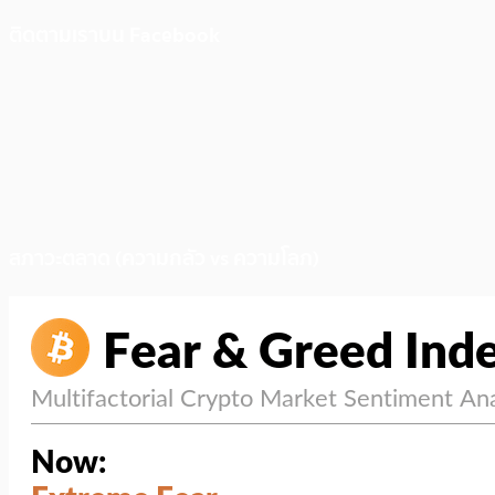
ติดตามเราบน Facebook
สภาวะตลาด (ความกลัว vs ความโลภ)