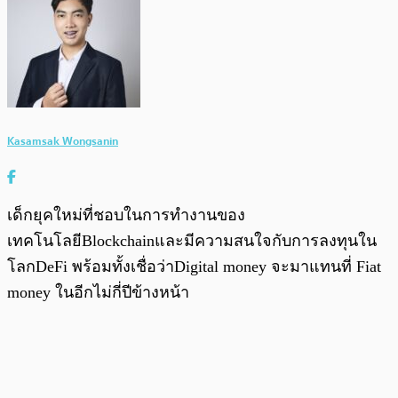
Kasamsak Wongsanin
เด็กยุคใหม่ที่ชอบในการทำงานของ
เทคโนโลยีBlockchainและมีความสนใจกับการลงทุนใน
โลกDeFi พร้อมทั้งเชื่อว่าDigital money จะมาแทนที่ Fiat
money ในอีกไม่กี่ปีข้างหน้า