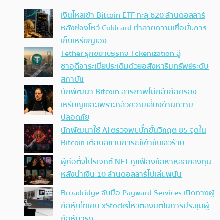
เงินไหลเข้า Bitcoin ETF ทะลุ 620 ล้านดอลลาร์
หลังช่องโหว่ Coldcard ทำลายความเชื่อมั่นการ
เก็บเหรียญเอง
Tether รุกขยายธุรกิจ Tokenization สู่
ซาอุดีอาระเบียประเดิมด้วยอสังหาริมทรัพย์ระดับ
สถาบัน
นักพัฒนา Bitcoin สารภาพไม่กล้าถือครอง
เหรียญเยอะเพราะกลัวความเสี่ยงด้านความ
ปลอดภัย
นักพัฒนาใช้ AI ตรวจพบบั๊กขั้นวิกฤต 85 จุดใน
Bitcoin เตือนสถานการณ์เข้าขั้นเลวร้าย
ผู้ก่อตั้งโปรเจกต์ NFT ถูกฟ้องข้อหาหลอกลงทุน
หลังนำเงิน 10 ล้านดอลลาร์ไปเล่นพนัน
Broadridge จับมือ Payward Services เปิดทางผู้
ถือหุ้นโทเคน xStocksโหวตลงมติในการประชุมผู้
ถือหุ้นจริง