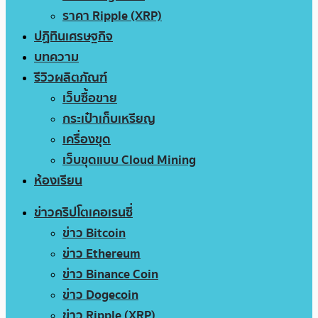
ราคา Ripple (XRP)
ปฏิทินเศรษฐกิจ
บทความ
รีวิวผลิตภัณฑ์
เว็บซื้อขาย
กระเป๋าเก็บเหรียญ
เครื่องขุด
เว็บขุดแบบ Cloud Mining
ห้องเรียน
ข่าวคริปโตเคอเรนซี่
ข่าว Bitcoin
ข่าว Ethereum
ข่าว Binance Coin
ข่าว Dogecoin
ข่าว Ripple (XRP)