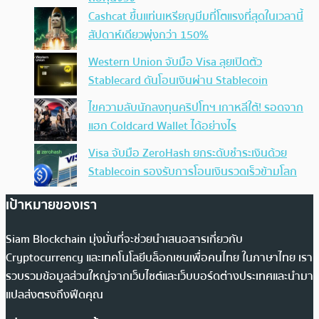
Cashcat ขึ้นแท่นเหรียญมีมที่โตแรงที่สุดในเวลานี้
สัปดาห์เดียวพุ่งกว่า 150%
Western Union จับมือ Visa ลุยเปิดตัว
Stablecard ดันโอนเงินผ่าน Stablecoin
ไขความลับนักลงทุนคริปโทฯ เกาหลีใต้! รอดจาก
แฮก Coldcard Wallet ได้อย่างไร
Visa จับมือ ZeroHash ยกระดับชำระเงินด้วย
Stablecoin รองรับการโอนเงินรวดเร็วข้ามโลก
เป้าหมายของเรา
Siam Blockchain มุ่งมั่นที่จะช่วยนำเสนอสารเกี่ยวกับ
Cryptocurrency และเทคโนโลยีบล็อกเชนเพื่อคนไทย ในภาษาไทย เรา
รวบรวมข้อมูลส่วนใหญ่จากเว็บไซต์และเว็บบอร์ดต่างประเทศและนำมา
แปลส่งตรงถึงฟีดคุณ