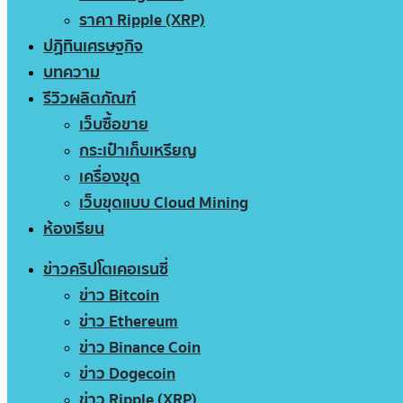
ราคา Ripple (XRP)
ปฏิทินเศรษฐกิจ
บทความ
รีวิวผลิตภัณฑ์
เว็บซื้อขาย
กระเป๋าเก็บเหรียญ
เครื่องขุด
เว็บขุดแบบ Cloud Mining
ห้องเรียน
ข่าวคริปโตเคอเรนซี่
ข่าว Bitcoin
ข่าว Ethereum
ข่าว Binance Coin
ข่าว Dogecoin
ข่าว Ripple (XRP)