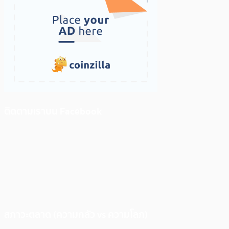
ติดตามเราบน Facebook
สภาวะตลาด (ความกลัว vs ความโลภ)