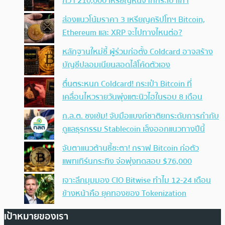
กว่า 210,000 เหรียญหนีจากกระเป๋าเก่า
ส่องแนวโน้มราคา 3 เหรียญคริปโทฯ Bitcoin,
Ethereum และ XRP จะไปทางไหนต่อ?
หลักฐานใหม่ชี้ ผู้ร่วมก่อตั้ง Coldcard อาจสร้าง
บัญชีปลอมเนียนสอดไส้โค้ดตัวเอง
ตื่นตระหนก Coldcard! กระเป๋า Bitcoin ที่
เคลื่อนไหวรายวันพุ่งแตะนิวไฮในรอบ 8 เดือน
ก.ล.ต. ชงเข้ม! จับมือแบงก์ชาติยกระดับการกำกับ
ดูแลธุรกรรม Stablecoin เล็งออกแนวทางปีนี้
จับตาแนวต้านชี้ชะตา! กราฟ Bitcoin ก่อตัว
แพทเทิร์นกระทิง จ่อพุ่งทดสอบ $76,000
เจาะลึกมุมมอง CIO Bitwise ทำไม 12-24 เดือน
ข้างหน้าคือ ยุคทองของ Tokenization
เป้าหมายของเรา