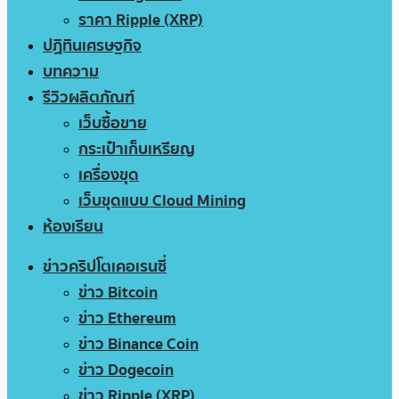
ราคา Ripple (XRP)
ปฏิทินเศรษฐกิจ
บทความ
รีวิวผลิตภัณฑ์
เว็บซื้อขาย
กระเป๋าเก็บเหรียญ
เครื่องขุด
เว็บขุดแบบ Cloud Mining
ห้องเรียน
ข่าวคริปโตเคอเรนซี่
ข่าว Bitcoin
ข่าว Ethereum
ข่าว Binance Coin
ข่าว Dogecoin
ข่าว Ripple (XRP)