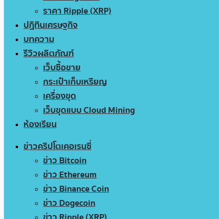
ราคา Ripple (XRP)
ปฏิทินเศรษฐกิจ
บทความ
รีวิวผลิตภัณฑ์
เว็บซื้อขาย
กระเป๋าเก็บเหรียญ
เครื่องขุด
เว็บขุดแบบ Cloud Mining
ห้องเรียน
ข่าวคริปโตเคอเรนซี่
ข่าว Bitcoin
ข่าว Ethereum
ข่าว Binance Coin
ข่าว Dogecoin
ข่าว Ripple (XRP)