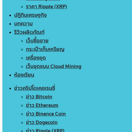
ราคา Ripple (XRP)
ปฏิทินเศรษฐกิจ
บทความ
รีวิวผลิตภัณฑ์
เว็บซื้อขาย
กระเป๋าเก็บเหรียญ
เครื่องขุด
เว็บขุดแบบ Cloud Mining
ห้องเรียน
ข่าวคริปโตเคอเรนซี่
ข่าว Bitcoin
ข่าว Ethereum
ข่าว Binance Coin
ข่าว Dogecoin
ข่าว Ripple (XRP)