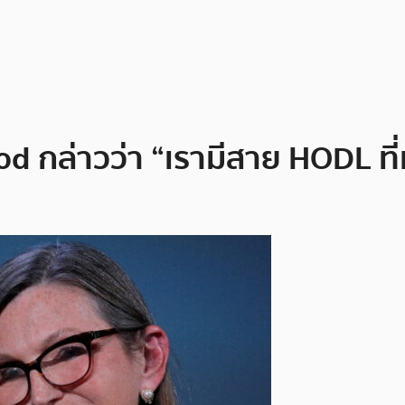
ล่าวว่า “เรามีสาย HODL ที่แข็