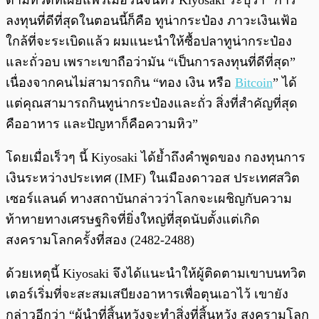
ตามทวีตที่เผยแพร่เมื่อวันจันทร์ Kiyosaki ระบุว่า “การ
ลงทุนที่ดีที่สุดในตอนนี้ก็คือ ทูน่ากระป๋อง ภาวะเงินเฟ้อ
ใกล้ที่จะระเบิดแล้ว ผมแนะนำให้ซื้อปลาทูน่ากระป๋อง
และถั่วอบ เพราะเขาถือว่ามัน “เป็นการลงทุนที่ดีที่สุด”
เนื่องจากคนไม่สามารถกิน “ทอง เงิน หรือ
Bitcoin
” ได้
แต่คุณสามารถกินทูน่ากระป๋องและถั่ว สิ่งที่สำคัญที่สุด
คืออาหาร และปัญหาก็คือความหิว”
โดยเมื่อเร็วๆ นี้ Kiyosaki ได้ย้ำถึงคำพูดของ กองทุนการ
เงินระหว่างประเทศ (IMF) ในเมืองดาวอส ประเทศสวิต
เซอร์แลนด์ ทางสถาบันกล่าวว่าโลกจะเผชิญกับความ
ท้าทายทางเศรษฐกิจที่ยิ่งใหญ่ที่สุดนับตั้งแต่เกิด
สงครามโลกครั้งที่สอง (2482-2488)
ด้วยเหตุนี้ Kiyosaki จึงได้แนะนำให้ผู้ติดตามเขาบนทวิต
เตอร์เริ่มที่จะสะสมเสบียงอาหารเพื่อตุนเอาไว้ เขายัง
กล่าวอีกว่า “ผู้นำที่สิ้นหวังจะทำสิ่งที่สิ้นหวัง สงครามโลก