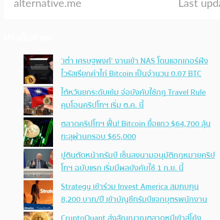
ประเด็นล่าสุด
‘เต๋า เศรษฐพงศ์’ งานเข้า NAS โดนแฮกเกอร์ฝัง
ไวรัสเรียกค่าไถ่ Bitcoin เป็นจำนวน 0.07 BTC
ไต้หวันยกระดับเข้ม จ่อบังคับใช้กฏ Travel Rule
คุมโอนคริปโทฯ เริ่ม ต.ค. นี้
ตลาดคริปโทฯ ฟื้น! Bitcoin ยื้อแถว $64,700 ลุ้น
ทะลุผ่านกรอบ $65,000
ปูตินตัดหน้าทรัมป์ เซ็นลงนามอนุมัติกฎหมายคริป
โทฯ ฉบับแรก เริ่มมีผลบังคับใช้ 1 ก.ย. นี้
Strategy เข้าร่วม Invest America สมทบทุน
8,200 บาท/ปี เข้าบัญชีทรัมป์แจกบุตรพนักงาน
CryptoQuant ส่งสัญญาณตลาดหมีเข้าสู่โค้ง