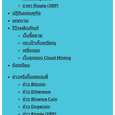
ราคา Ripple (XRP)
ปฏิทินเศรษฐกิจ
บทความ
รีวิวผลิตภัณฑ์
เว็บซื้อขาย
กระเป๋าเก็บเหรียญ
เครื่องขุด
เว็บขุดแบบ Cloud Mining
ห้องเรียน
ข่าวคริปโตเคอเรนซี่
ข่าว Bitcoin
ข่าว Ethereum
ข่าว Binance Coin
ข่าว Dogecoin
ข่าว Ripple (XRP)