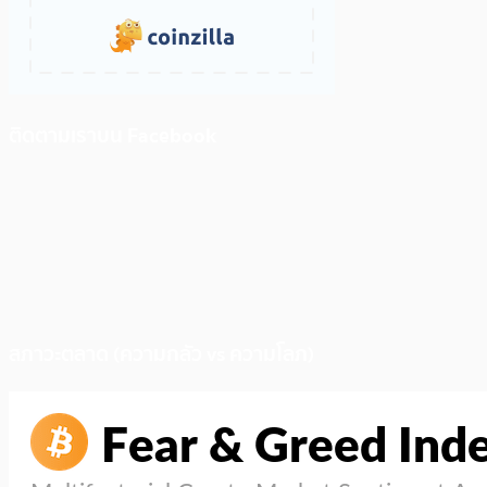
ติดตามเราบน Facebook
สภาวะตลาด (ความกลัว vs ความโลภ)