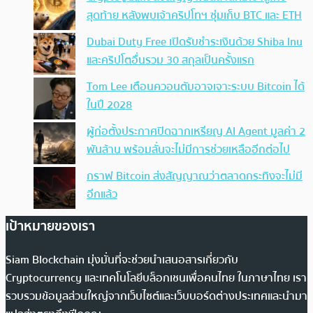
สุดท้าย หลังพบเจ้าคริปโทฯ ซุ่มเก็บ BTC และ ETH
Dubai Duty Free เปิดรับชำระเงินด้วย Shiba Inu
และคริปโตอื่นรวม 30 สกุลเป็นครั้งแรก
Tom Lee เตือนควอนตัมอาจเจาะระบบ Bitcoin ได้
ในปี 2028
ผู้ก่อตั้งประกาศปิดฉากเหรียญ AI Agent มูลค่า 2
พันล้าน พร้อมลั่นจะไม่มีการช่วยเหลืออีกต่อไป
กราฟ Bitcoin ส่งสัญญาณว่าตลาดกระทิงจะไม่มี
อีกแล้ว
เป้าหมายของเรา
Siam Blockchain มุ่งมั่นที่จะช่วยนำเสนอสารเกี่ยวกับ
Cryptocurrency และเทคโนโลยีบล็อกเชนเพื่อคนไทย ในภาษาไทย เรา
รวบรวมข้อมูลส่วนใหญ่จากเว็บไซต์และเว็บบอร์ดต่างประเทศและนำมา