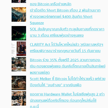
ของ Bitcoin เครือข่ายหลัก
เจ้ามือเปิด Short Bitcoin เกือบ 2 พันล้านบาท
ห่างจุดพอร์ตแตกแค่ $400 ลุ้นเกิด Short
Squeeze
SOL ส่งสัญญาณกลับตัว ทะลุเส้นขาลงที่กดราคา
นาน 3 เดือน เตรียมพุ่งอย่างรุนแรง
CLARITY Act ได้วันโหวตใหม่แล้ว วุฒิสภาสหรัฐฯ
เตรียมพิจารณาร่างกฎหมายวันที่ 15 กันยายน
Bitcoin ร่วง 35% ตั้งแต่ปี 2025 สวนทางทอง-
เงิน-ทองแดงพุ่งแรง ดันคริปโตกลายเป็นสินทรัพย์
ผลงานแย่สุด
Scott Melker ชี้ Bitcoin ไม่ได้ทำให้รวยเร็ว แต่ช่วย
ป้องกันให้ “จนช้าลง” จากเงินเฟ้อ
ยอดขาย Hardware Wallet ในรัสเซียพุ่งสูง 2 เท่า
นักลงทุนแห่ถือคริปโตเอง ก่อนกฎใหม่เริ่มใช้
ก.ย.นี้