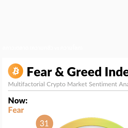
สภาวะตลาด (ความกลัว vs ความโลภ)