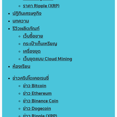
ราคา Ripple (XRP)
ปฏิทินเศรษฐกิจ
บทความ
รีวิวผลิตภัณฑ์
เว็บซื้อขาย
กระเป๋าเก็บเหรียญ
เครื่องขุด
เว็บขุดแบบ Cloud Mining
ห้องเรียน
ข่าวคริปโตเคอเรนซี่
ข่าว Bitcoin
ข่าว Ethereum
ข่าว Binance Coin
ข่าว Dogecoin
ข่าว Ripple (XRP)