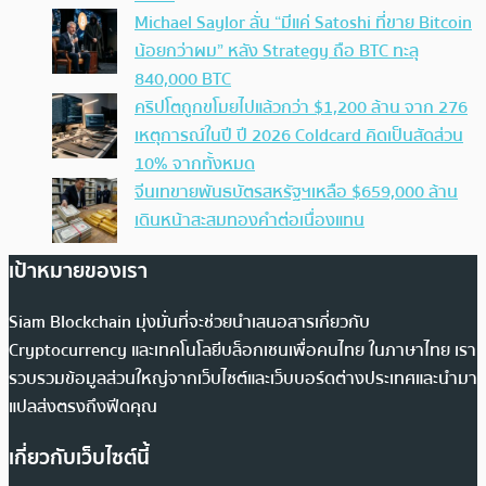
Michael Saylor ลั่น “มีแค่ Satoshi ที่ขาย Bitcoin
น้อยกว่าผม” หลัง Strategy ถือ BTC ทะลุ
840,000 BTC
คริปโตถูกขโมยไปแล้วกว่า $1,200 ล้าน จาก 276
เหตุการณ์ในปี ปี 2026 Coldcard คิดเป็นสัดส่วน
10% จากทั้งหมด
จีนเทขายพันธบัตรสหรัฐฯเหลือ $659,000 ล้าน
เดินหน้าสะสมทองคำต่อเนื่องแทน
เป้าหมายของเรา
Siam Blockchain มุ่งมั่นที่จะช่วยนำเสนอสารเกี่ยวกับ
Cryptocurrency และเทคโนโลยีบล็อกเชนเพื่อคนไทย ในภาษาไทย เรา
รวบรวมข้อมูลส่วนใหญ่จากเว็บไซต์และเว็บบอร์ดต่างประเทศและนำมา
แปลส่งตรงถึงฟีดคุณ
เกี่ยวกับเว็บไซต์นี้