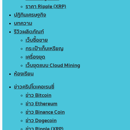
ราคา Ripple (XRP)
ปฏิทินเศรษฐกิจ
บทความ
รีวิวผลิตภัณฑ์
เว็บซื้อขาย
กระเป๋าเก็บเหรียญ
เครื่องขุด
เว็บขุดแบบ Cloud Mining
ห้องเรียน
ข่าวคริปโตเคอเรนซี่
ข่าว Bitcoin
ข่าว Ethereum
ข่าว Binance Coin
ข่าว Dogecoin
ข่าว Ripple (XRP)