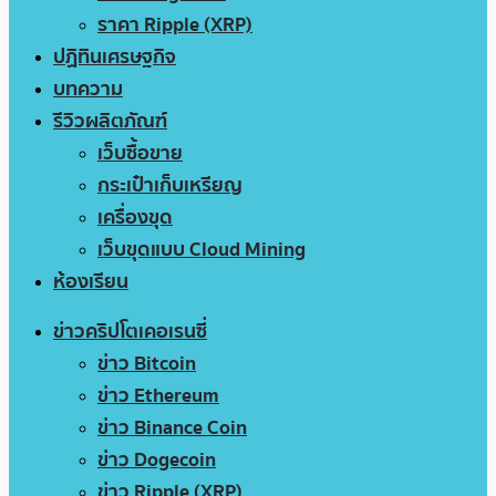
ราคา Ripple (XRP)
ปฏิทินเศรษฐกิจ
บทความ
รีวิวผลิตภัณฑ์
เว็บซื้อขาย
กระเป๋าเก็บเหรียญ
เครื่องขุด
เว็บขุดแบบ Cloud Mining
ห้องเรียน
ข่าวคริปโตเคอเรนซี่
ข่าว Bitcoin
ข่าว Ethereum
ข่าว Binance Coin
ข่าว Dogecoin
ข่าว Ripple (XRP)