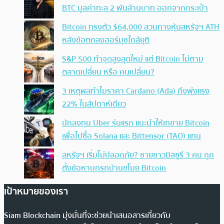
BTC มูลค่าทะลุ 2 พันล้านบาท ออกจากกระเป๋า
Bitcoin ทรงตัว $64,000 สวนทางหุ้นสหรัฐฯ ATH
หลังข้อตกลงฮอร์มุซใกล้ยุติ
S&P 500 ทำจุดสูงสุดใหม่ แต่ Bitcoin ไม่ตาม
ตลาดเปลี่ยน หรือ คนเปลี่ยน?
3 เหตุผลทำไมราคา Cardano (Ada) ถึงพุ่งแรง
22% ในสัปดาห์เดียว
นักลงทุน Uber รุ่นแรก แนะนำให้เทขาย Bitcoin
เพื่อไปซื้อ Solana และ Bittensor (TAO) แทน
สหรัฐฯ เริ่มไม่ปลอดภัย? ชายชาวมิสซูรี 3 คน ถูก
ตั้งข้อหาบุกรุกบ้านขโมย Bitcoin
เป้าหมายของเรา
Siam Blockchain มุ่งมั่นที่จะช่วยนำเสนอสารเกี่ยวกับ