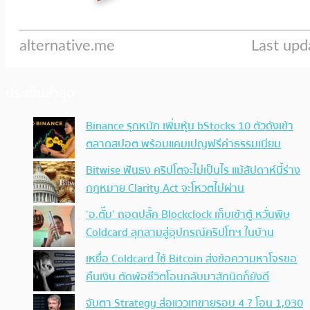
ประเด็นล่าสุด
Binance รุกหนัก เพิ่มหุ้น bStocks 10 ตัวดังเข้า
ตลาดสปอต พร้อมแคมเปญฟรีค่าธรรมเนียม
Bitwise ฟันธง คริปโตจะไม่เป็นไร แม้สัปดาห์นี้ร่าง
กฎหมาย Clarity Act จะโหวตไม่ผ่าน
‘อ.ตั๊ม’ ถอดปลั้ก Blockclock เก็บเข้าตู้ หวั่นพิษ
Coldcard ลุกลามสู่อุปกรณ์คริปโทฯ ในบ้าน
เหยื่อ Coldcard ใช้ Bitcoin ส่งข้อความหาโจรขอ
คืนเงิน ตัดพ้อชีวิตโอนกลับมาสักนิดก็ยังดี
จับตา Strategy ส่อแววเทขายรอบ 4 ? โอน 1,030