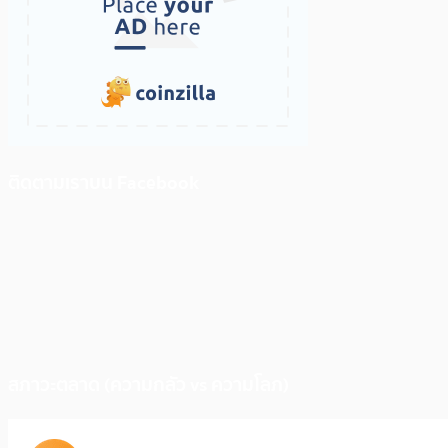
ติดตามเราบน Facebook
สภาวะตลาด (ความกลัว vs ความโลภ)