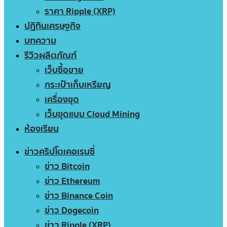
ราคา Ripple (XRP)
ปฏิทินเศรษฐกิจ
บทความ
รีวิวผลิตภัณฑ์
เว็บซื้อขาย
กระเป๋าเก็บเหรียญ
เครื่องขุด
เว็บขุดแบบ Cloud Mining
ห้องเรียน
ข่าวคริปโตเคอเรนซี่
ข่าว Bitcoin
ข่าว Ethereum
ข่าว Binance Coin
ข่าว Dogecoin
ข่าว Ripple (XRP)