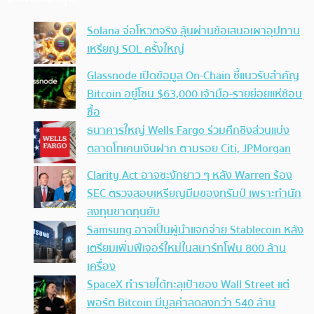
Solana จ่อโหวตจริง ลุ้นผ่านข้อเสนอเผาอุปทาน
เหรียญ SOL ครั้งใหญ่
Glassnode เปิดข้อมูล On-Chain ชี้แนวรับสำคัญ
Bitcoin อยู่โซน $63,000 เจ้ามือ-รายย่อยแห่ช้อน
ซื้อ
ธนาคารใหญ่ Wells Fargo ร่วมศึกชิงส่วนแบ่ง
ตลาดโทเคนเงินฝาก ตามรอย Citi, JPMorgan
Clarity Act อาจชะงักยาว ๆ หลัง Warren ร้อง
SEC ตรวจสอบเหรียญมีมของทรัมป์ เพราะทำนัก
ลงทุนขาดทุนยับ
Samsung อาจเป็นผู้นำแจกจ่าย Stablecoin หลัง
เตรียมเพิ่มฟีเจอร์ใหม่ในสมาร์ทโฟน 800 ล้าน
เครื่อง
SpaceX ทำรายได้ทะลุเป้าของ Wall Street แต่
พอร์ต Bitcoin มีมูลค่าลดลงกว่า 540 ล้าน