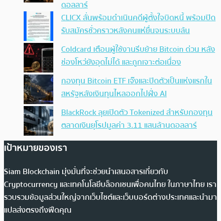
ดอลลาร์
CLICX ลั่นพร้อมดำเนินคดีผู้ตั้งใจบิดหนี้ พร้อมปิด
รับสมัครชั่วคราวหลังคนแห่ยื่นจนระบบล้น
Coldcard เตือนผู้ใช้งานรีบย้าย Bitcoin ด่วน หลัง
ช่องโหว่ยังอุดไม่ได้ และถูกเจาะต่อเนื่อง
กองทุน Bitcoin ETF เจ๊งและปิดตัวเป็นแห่งแรกใน
สหรัฐหลังเงินทุนไหลออกไปฝั่ง AI
BlackRock ลุยเปิดตัว Tokenized สำหรับกองทุน
ตลาดเงินยุโรปมูลค่า 3.11 แสนล้านดอลลาร์
เป้าหมายของเรา
Siam Blockchain มุ่งมั่นที่จะช่วยนำเสนอสารเกี่ยวกับ
Cryptocurrency และเทคโนโลยีบล็อกเชนเพื่อคนไทย ในภาษาไทย เรา
รวบรวมข้อมูลส่วนใหญ่จากเว็บไซต์และเว็บบอร์ดต่างประเทศและนำมา
แปลส่งตรงถึงฟีดคุณ