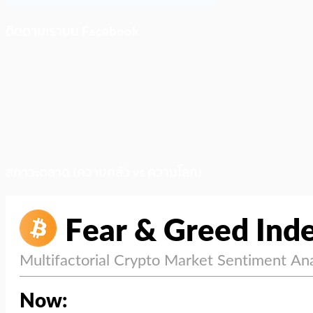
ติดตามเราบน Facebook
สภาวะตลาด (ความกลัว vs ความโลภ)