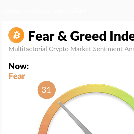
สภาวะตลาด (ความกลัว vs ความโลภ)