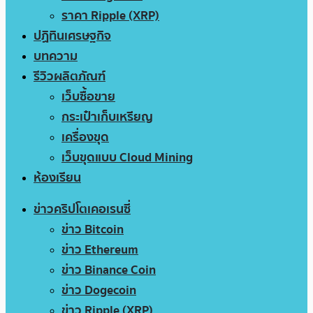
ราคา Ripple (XRP)
ปฏิทินเศรษฐกิจ
บทความ
รีวิวผลิตภัณฑ์
เว็บซื้อขาย
กระเป๋าเก็บเหรียญ
เครื่องขุด
เว็บขุดแบบ Cloud Mining
ห้องเรียน
ข่าวคริปโตเคอเรนซี่
ข่าว Bitcoin
ข่าว Ethereum
ข่าว Binance Coin
ข่าว Dogecoin
ข่าว Ripple (XRP)