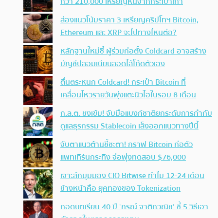
กว่า 210,000 เหรียญหนีจากกระเป๋าเก่า
ส่องแนวโน้มราคา 3 เหรียญคริปโทฯ Bitcoin,
Ethereum และ XRP จะไปทางไหนต่อ?
หลักฐานใหม่ชี้ ผู้ร่วมก่อตั้ง Coldcard อาจสร้าง
บัญชีปลอมเนียนสอดไส้โค้ดตัวเอง
ตื่นตระหนก Coldcard! กระเป๋า Bitcoin ที่
เคลื่อนไหวรายวันพุ่งแตะนิวไฮในรอบ 8 เดือน
ก.ล.ต. ชงเข้ม! จับมือแบงก์ชาติยกระดับการกำกับ
ดูแลธุรกรรม Stablecoin เล็งออกแนวทางปีนี้
จับตาแนวต้านชี้ชะตา! กราฟ Bitcoin ก่อตัว
แพทเทิร์นกระทิง จ่อพุ่งทดสอบ $76,000
เจาะลึกมุมมอง CIO Bitwise ทำไม 12-24 เดือน
ข้างหน้าคือ ยุคทองของ Tokenization
ถอดบทเรียน 40 ปี ‘กรณ์ จาติกวณิช’ ชี้ 5 วิธีเอา