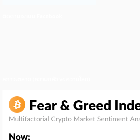
ติดตามเราบน Facebook
สภาวะตลาด (ความกลัว vs ความโลภ)