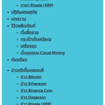
ราคา Ripple (XRP)
ปฏิทินเศรษฐกิจ
บทความ
รีวิวผลิตภัณฑ์
เว็บซื้อขาย
กระเป๋าเก็บเหรียญ
เครื่องขุด
เว็บขุดแบบ Cloud Mining
ห้องเรียน
ข่าวคริปโตเคอเรนซี่
ข่าว Bitcoin
ข่าว Ethereum
ข่าว Binance Coin
ข่าว Dogecoin
ข่าว Ripple (XRP)