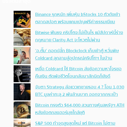
ประเด็นล่าสุด
Binance รุกหนัก เพิ่มหุ้น bStocks 10 ตัวดังเข้า
ตลาดสปอต พร้อมแคมเปญฟรีค่าธรรมเนียม
Bitwise ฟันธง คริปโตจะไม่เป็นไร แม้สัปดาห์นี้ร่าง
กฎหมาย Clarity Act จะโหวตไม่ผ่าน
‘อ.ตั๊ม’ ถอดปลั้ก Blockclock เก็บเข้าตู้ หวั่นพิษ
Coldcard ลุกลามสู่อุปกรณ์คริปโทฯ ในบ้าน
เหยื่อ Coldcard ใช้ Bitcoin ส่งข้อความหาโจรขอ
คืนเงิน ตัดพ้อชีวิตโอนกลับมาสักนิดก็ยังดี
จับตา Strategy ส่อแววเทขายรอบ 4 ? โอน 1,030
BTC มูลค่าทะลุ 2 พันล้านบาท ออกจากกระเป๋า
Bitcoin ทรงตัว $64,000 สวนทางหุ้นสหรัฐฯ ATH
หลังข้อตกลงฮอร์มุซใกล้ยุติ
S&P 500 ทำจุดสูงสุดใหม่ แต่ Bitcoin ไม่ตาม