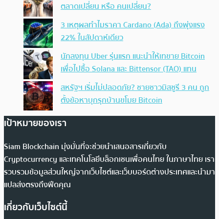
ตลาดเปลี่ยน หรือ คนเปลี่ยน?
3 เหตุผลทำไมราคา Cardano (Ada) ถึงพุ่งแรง
22% ในสัปดาห์เดียว
นักลงทุน Uber รุ่นแรก แนะนำให้เทขาย Bitcoin
เพื่อไปซื้อ Solana และ Bittensor (TAO) แทน
สหรัฐฯ เริ่มไม่ปลอดภัย? ชายชาวมิสซูรี 3 คน ถูก
ตั้งข้อหาบุกรุกบ้านขโมย Bitcoin
เป้าหมายของเรา
Siam Blockchain มุ่งมั่นที่จะช่วยนำเสนอสารเกี่ยวกับ
Cryptocurrency และเทคโนโลยีบล็อกเชนเพื่อคนไทย ในภาษาไทย เรา
รวบรวมข้อมูลส่วนใหญ่จากเว็บไซต์และเว็บบอร์ดต่างประเทศและนำมา
แปลส่งตรงถึงฟีดคุณ
เกี่ยวกับเว็บไซต์นี้