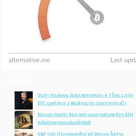
ประเด็นล่าสุด
จับตา Strategy ส่อแววเทขายรอบ 4 ? โอน 1,030
BTC มูลค่าทะลุ 2 พันล้านบาท ออกจากกระเป๋า
Bitcoin ทรงตัว $64,000 สวนทางหุ้นสหรัฐฯ ATH
หลังข้อตกลงฮอร์มุซใกล้ยุติ
S&P 500 ทำจุดสูงสุดใหม่ แต่ Bitcoin ไม่ตาม