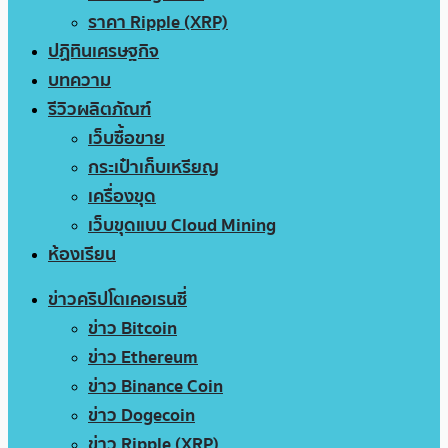
ราคา Ripple (XRP)
ปฏิทินเศรษฐกิจ
บทความ
รีวิวผลิตภัณฑ์
เว็บซื้อขาย
กระเป๋าเก็บเหรียญ
เครื่องขุด
เว็บขุดแบบ Cloud Mining
ห้องเรียน
ข่าวคริปโตเคอเรนซี่
ข่าว Bitcoin
ข่าว Ethereum
ข่าว Binance Coin
ข่าว Dogecoin
ข่าว Ripple (XRP)