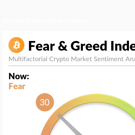
สภาวะตลาด (ความกลัว vs ความโลภ)