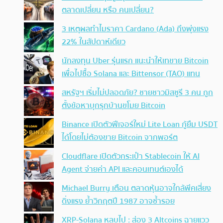
ตลาดเปลี่ยน หรือ คนเปลี่ยน?
3 เหตุผลทำไมราคา Cardano (Ada) ถึงพุ่งแรง
22% ในสัปดาห์เดียว
นักลงทุน Uber รุ่นแรก แนะนำให้เทขาย Bitcoin
เพื่อไปซื้อ Solana และ Bittensor (TAO) แทน
สหรัฐฯ เริ่มไม่ปลอดภัย? ชายชาวมิสซูรี 3 คน ถูก
ตั้งข้อหาบุกรุกบ้านขโมย Bitcoin
Binance เปิดตัวฟีเจอร์ใหม่ Lite Loan กู้ยืม USDT
ได้โดยไม่ต้องขาย Bitcoin จากพอร์ต
Cloudflare เปิดตัวกระเป๋า Stablecoin ให้ AI
Agent จ่ายค่า API และคอนเทนต์เองได้
Michael Burry เตือน ตลาดหุ้นอาจใกล้พีคเสี่ยง
ดิ่งแรง ย้ำวิกฤตปี 1987 อาจซ้ำรอย
XRP-Solana หลบไป : ส่อง 3 Altcoins ฉายแวว