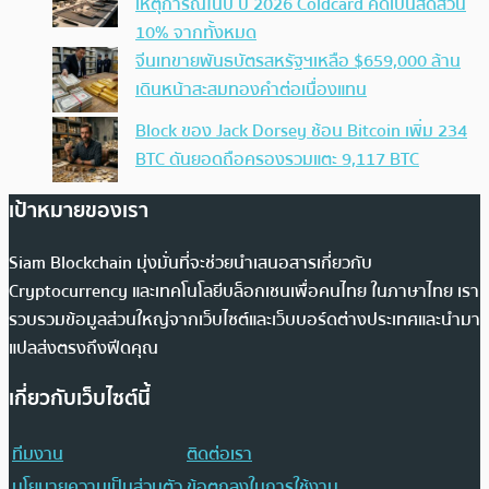
เหตุการณ์ในปี ปี 2026 Coldcard คิดเป็นสัดส่วน
10% จากทั้งหมด
จีนเทขายพันธบัตรสหรัฐฯเหลือ $659,000 ล้าน
เดินหน้าสะสมทองคำต่อเนื่องแทน
Block ของ Jack Dorsey ช้อน Bitcoin เพิ่ม 234
BTC ดันยอดถือครองรวมแตะ 9,117 BTC
เป้าหมายของเรา
Siam Blockchain มุ่งมั่นที่จะช่วยนำเสนอสารเกี่ยวกับ
Cryptocurrency และเทคโนโลยีบล็อกเชนเพื่อคนไทย ในภาษาไทย เรา
รวบรวมข้อมูลส่วนใหญ่จากเว็บไซต์และเว็บบอร์ดต่างประเทศและนำมา
แปลส่งตรงถึงฟีดคุณ
เกี่ยวกับเว็บไซต์นี้
ทีมงาน
ติดต่อเรา
นโยบายความเป็นส่วนตัว
ข้อตกลงในการใช้งาน