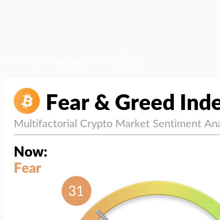
สภาวะตลาด (ความกลัว vs ความโลภ)