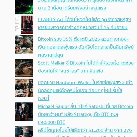
SOL ส่งสัญญาณกลับตัว ทะลุเส้นขาลงที่กดราคา
นาน 3 เดือน เตรียมพุ่งอย่างรุนแรง
CLARITY Act ได้วันโหวตใหม่แล้ว วุฒิสภาสหรัฐฯ
เตรียมพิจารณาร่างกฎหมายวันที่ 15 กันยายน
Bitcoin ร่วง 35% ตั้งแต่ปี 2025 สวนทางทอง-
เงิน-ทองแดงพุ่งแรง ดันคริปโตกลายเป็นสินทรัพย์
ผลงานแย่สุด
Scott Melker ชี้ Bitcoin ไม่ได้ทำให้รวยเร็ว แต่ช่วย
ป้องกันให้ “จนช้าลง” จากเงินเฟ้อ
ยอดขาย Hardware Wallet ในรัสเซียพุ่งสูง 2 เท่า
นักลงทุนแห่ถือคริปโตเอง ก่อนกฎใหม่เริ่มใช้
ก.ย.นี้
Michael Saylor ลั่น “มีแค่ Satoshi ที่ขาย Bitcoin
น้อยกว่าผม” หลัง Strategy ถือ BTC ทะลุ
840,000 BTC
คริปโตถูกขโมยไปแล้วกว่า $1,200 ล้าน จาก 276