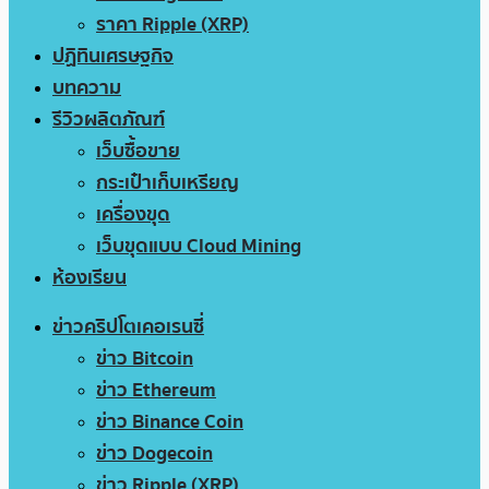
ราคา Ripple (XRP)
ปฏิทินเศรษฐกิจ
บทความ
รีวิวผลิตภัณฑ์
เว็บซื้อขาย
กระเป๋าเก็บเหรียญ
เครื่องขุด
เว็บขุดแบบ Cloud Mining
ห้องเรียน
ข่าวคริปโตเคอเรนซี่
ข่าว Bitcoin
ข่าว Ethereum
ข่าว Binance Coin
ข่าว Dogecoin
ข่าว Ripple (XRP)