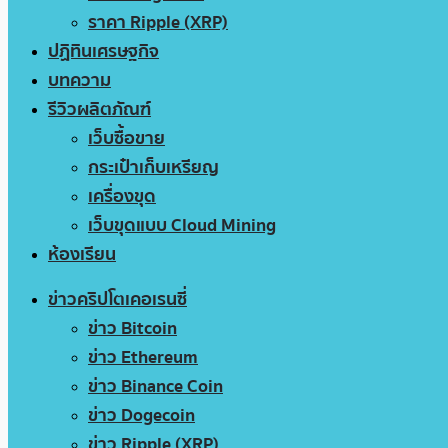
ราคา Ripple (XRP)
ปฏิทินเศรษฐกิจ
บทความ
รีวิวผลิตภัณฑ์
เว็บซื้อขาย
กระเป๋าเก็บเหรียญ
เครื่องขุด
เว็บขุดแบบ Cloud Mining
ห้องเรียน
ข่าวคริปโตเคอเรนซี่
ข่าว Bitcoin
ข่าว Ethereum
ข่าว Binance Coin
ข่าว Dogecoin
ข่าว Ripple (XRP)