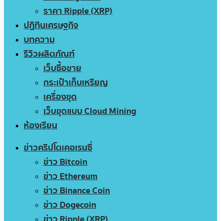
ราคา Ripple (XRP)
ปฏิทินเศรษฐกิจ
บทความ
รีวิวผลิตภัณฑ์
เว็บซื้อขาย
กระเป๋าเก็บเหรียญ
เครื่องขุด
เว็บขุดแบบ Cloud Mining
ห้องเรียน
ข่าวคริปโตเคอเรนซี่
ข่าว Bitcoin
ข่าว Ethereum
ข่าว Binance Coin
ข่าว Dogecoin
ข่าว Ripple (XRP)