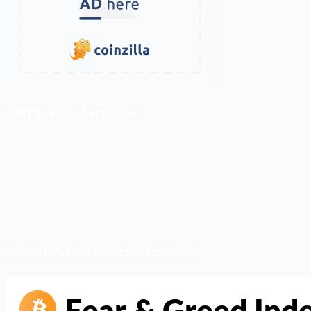
ติดตามเราบน Facebook
สภาวะตลาด (ความกลัว vs ความโลภ)