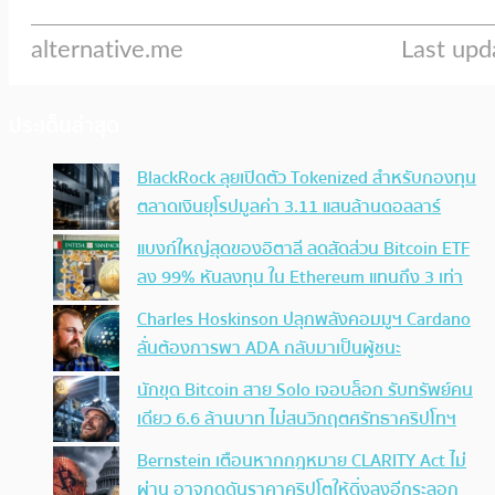
ประเด็นล่าสุด
BlackRock ลุยเปิดตัว Tokenized สำหรับกองทุน
ตลาดเงินยุโรปมูลค่า 3.11 แสนล้านดอลลาร์
แบงก์ใหญ่สุดของอิตาลี ลดสัดส่วน Bitcoin ETF
ลง 99% หันลงทุน ใน Ethereum แทนถึง 3 เท่า
Charles Hoskinson ปลุกพลังคอมมูฯ Cardano
ลั่นต้องการพา ADA กลับมาเป็นผู้ชนะ
นักขุด Bitcoin สาย Solo เจอบล็อก รับทรัพย์คน
เดียว 6.6 ล้านบาท ไม่สนวิกฤตศรัทธาคริปโทฯ
Bernstein เตือนหากกฎหมาย CLARITY Act ไม่
ผ่าน อาจกดดันราคาคริปโตให้ดิ่งลงอีกระลอก