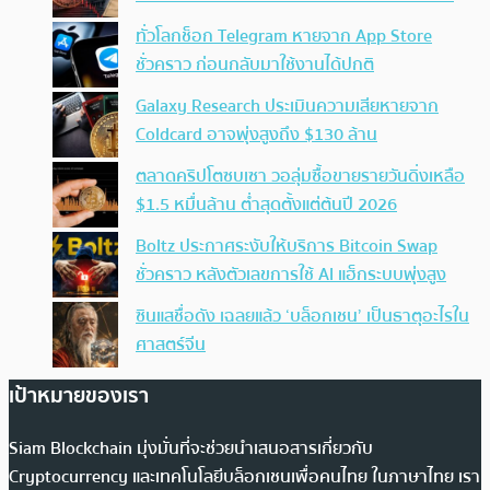
ทั่วโลกช็อก Telegram หายจาก App Store
ชั่วคราว ก่อนกลับมาใช้งานได้ปกติ
Galaxy Research ประเมินความเสียหายจาก
Coldcard อาจพุ่งสูงถึง $130 ล้าน
ตลาดคริปโตซบเซา วอลุ่มซื้อขายรายวันดิ่งเหลือ
$1.5 หมื่นล้าน ต่ำสุดตั้งแต่ต้นปี 2026
Boltz ประกาศระงับให้บริการ Bitcoin Swap
ชั่วคราว หลังตัวเลขการใช้ AI แฮ็กระบบพุ่งสูง
ซินแสชื่อดัง เฉลยแล้ว ‘บล็อกเชน’ เป็นธาตุอะไรใน
ศาสตร์จีน
เป้าหมายของเรา
Siam Blockchain มุ่งมั่นที่จะช่วยนำเสนอสารเกี่ยวกับ
Cryptocurrency และเทคโนโลยีบล็อกเชนเพื่อคนไทย ในภาษาไทย เรา