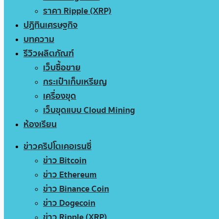
ราคา Ripple (XRP)
ปฏิทินเศรษฐกิจ
บทความ
รีวิวผลิตภัณฑ์
เว็บซื้อขาย
กระเป๋าเก็บเหรียญ
เครื่องขุด
เว็บขุดแบบ Cloud Mining
ห้องเรียน
ข่าวคริปโตเคอเรนซี่
ข่าว Bitcoin
ข่าว Ethereum
ข่าว Binance Coin
ข่าว Dogecoin
ข่าว Ripple (XRP)