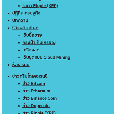
ราคา Ripple (XRP)
ปฏิทินเศรษฐกิจ
บทความ
รีวิวผลิตภัณฑ์
เว็บซื้อขาย
กระเป๋าเก็บเหรียญ
เครื่องขุด
เว็บขุดแบบ Cloud Mining
ห้องเรียน
ข่าวคริปโตเคอเรนซี่
ข่าว Bitcoin
ข่าว Ethereum
ข่าว Binance Coin
ข่าว Dogecoin
ข่าว Ripple (XRP)