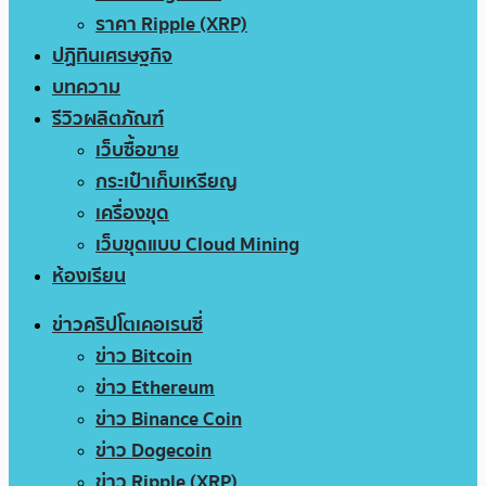
ราคา Ripple (XRP)
ปฏิทินเศรษฐกิจ
บทความ
รีวิวผลิตภัณฑ์
เว็บซื้อขาย
กระเป๋าเก็บเหรียญ
เครื่องขุด
เว็บขุดแบบ Cloud Mining
ห้องเรียน
ข่าวคริปโตเคอเรนซี่
ข่าว Bitcoin
ข่าว Ethereum
ข่าว Binance Coin
ข่าว Dogecoin
ข่าว Ripple (XRP)