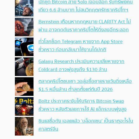
นักขุด Bitcoin สาย Solo เจอบล็อก รับทรัพย์คน
เดียว 6.6 ล้านบาท ไม่สนวิกฤตศรัทธาคริปโทฯ
Bernstein เตือนหากกฎหมาย CLARITY Act ไม่
ผ่าน อาจกดดันราคาคริปโตให้ดิ่งลงอีกระลอก
ทั่วโลกช็อก Telegram หายจาก App Store
ชั่วคราว ก่อนกลับมาใช้งานได้ปกติ
Galaxy Research ประเมินความเสียหายจาก
Coldcard อาจพุ่งสูงถึง $130 ล้าน
ตลาดคริปโตซบเซา วอลุ่มซื้อขายรายวันดิ่งเหลือ
$1.5 หมื่นล้าน ต่ำสุดตั้งแต่ต้นปี 2026
Boltz ประกาศระงับให้บริการ Bitcoin Swap
ชั่วคราว หลังตัวเลขการใช้ AI แฮ็กระบบพุ่งสูง
ซินแสชื่อดัง เฉลยแล้ว ‘บล็อกเชน’ เป็นธาตุอะไรใน
ศาสตร์จีน