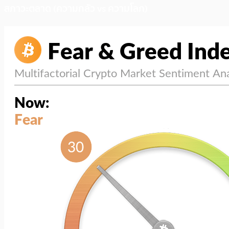
สภาวะตลาด (ความกลัว vs ความโลภ)