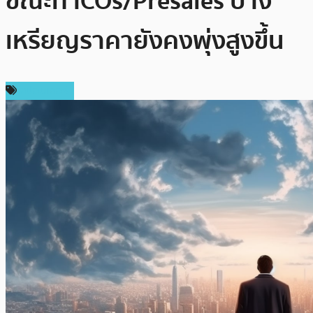
ขณะที่ ICOs/Presales บาง
เหรียญราคายังคงพุ่งสูงขึ้น
สปอนเซอร์