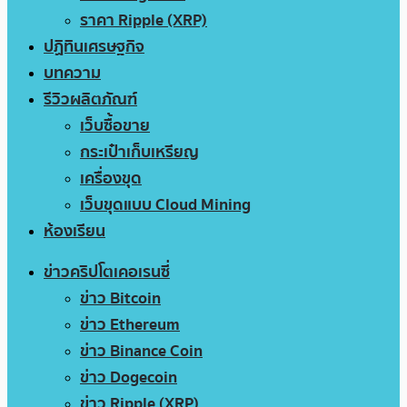
ราคา Ripple (XRP)
ปฏิทินเศรษฐกิจ
บทความ
รีวิวผลิตภัณฑ์
เว็บซื้อขาย
กระเป๋าเก็บเหรียญ
เครื่องขุด
เว็บขุดแบบ Cloud Mining
ห้องเรียน
ข่าวคริปโตเคอเรนซี่
ข่าว Bitcoin
ข่าว Ethereum
ข่าว Binance Coin
ข่าว Dogecoin
ข่าว Ripple (XRP)