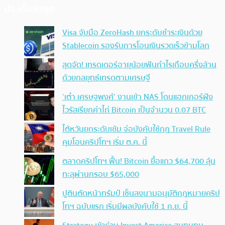
ประเด็นล่าสุด
Visa จับมือ ZeroHash ยกระดับชำระเงินด้วย
Stablecoin รองรับการโอนเงินรวดเร็วข้ามโลก
สุดจัด! เทรดเดอร์อายุน้อยฟันกำไรเกือบครึ่งล้าน
ด้วยกลยุทธ์เทรดตามเศรษฐี
‘เต๋า เศรษฐพงศ์’ งานเข้า NAS โดนแฮกเกอร์ฝัง
ไวรัสเรียกค่าไถ่ Bitcoin เป็นจำนวน 0.07 BTC
ไต้หวันยกระดับเข้ม จ่อบังคับใช้กฏ Travel Rule
คุมโอนคริปโทฯ เริ่ม ต.ค. นี้
ตลาดคริปโทฯ ฟื้น! Bitcoin ยื้อแถว $64,700 ลุ้น
ทะลุผ่านกรอบ $65,000
ปูตินตัดหน้าทรัมป์ เซ็นลงนามอนุมัติกฎหมายคริป
โทฯ ฉบับแรก เริ่มมีผลบังคับใช้ 1 ก.ย. นี้