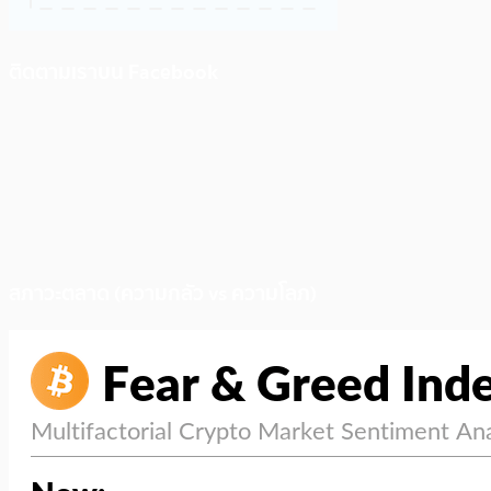
ติดตามเราบน Facebook
สภาวะตลาด (ความกลัว vs ความโลภ)