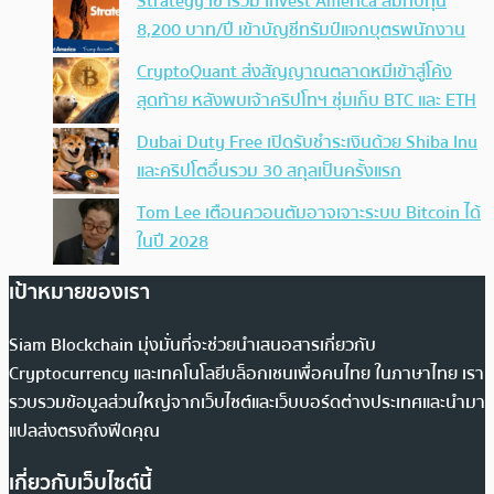
Strategy เข้าร่วม Invest America สมทบทุน
8,200 บาท/ปี เข้าบัญชีทรัมป์แจกบุตรพนักงาน
CryptoQuant ส่งสัญญาณตลาดหมีเข้าสู่โค้ง
สุดท้าย หลังพบเจ้าคริปโทฯ ซุ่มเก็บ BTC และ ETH
Dubai Duty Free เปิดรับชำระเงินด้วย Shiba Inu
และคริปโตอื่นรวม 30 สกุลเป็นครั้งแรก
Tom Lee เตือนควอนตัมอาจเจาะระบบ Bitcoin ได้
ในปี 2028
เป้าหมายของเรา
Siam Blockchain มุ่งมั่นที่จะช่วยนำเสนอสารเกี่ยวกับ
Cryptocurrency และเทคโนโลยีบล็อกเชนเพื่อคนไทย ในภาษาไทย เรา
รวบรวมข้อมูลส่วนใหญ่จากเว็บไซต์และเว็บบอร์ดต่างประเทศและนำมา
แปลส่งตรงถึงฟีดคุณ
เกี่ยวกับเว็บไซต์นี้