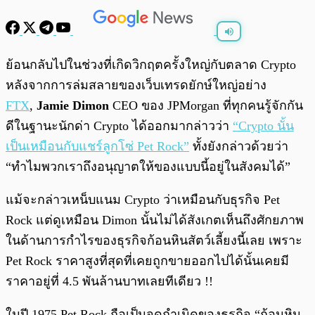
พร้อมเล่น
0:00
/
0:00
ย้อนกลับไปในช่วงที่เกิดวิกฤตครั้งใหญ่กับตลาด Crypto
หลังจากการล่มสลายของเว็บเทรดยักษ์ใหญ่อย่าง
FTX
,
Jamie Dimon
CEO ของ JPMorgan ที่ทุกคนรู้จักกัน
ดีในฐานะนักด่า Crypto ได้ออกมากล่าวว่า
“Crypto นั้น
เป็นเหมือนกับแชร์ลูกโซ่ Pet Rock”
ทั้งยังกล่าวด้วยว่า
“ทำไมพวกเราถึงอนุญาตให้ของแบบนี้อยู่ในสังคมได้”
แม้จะกล่าวเหน็บแนม Crypto ว่าเหมือนกับธุรกิจ Pet
Rock แต่ดูเหมือน Dimon นั้นไม่ได้สังเกตเห็นถึงศักยภาพ
ในด้านการกำไรของธุรกิจก้อนหินสัตว์เลี้ยงนี้เลย เพราะ
Pet Rock ราคาสูงที่สุดที่เคยถูกขายออกไปได้นั้นเคยมี
ราคาอยู่ที่ 4.5 พันล้านบาทเลยทีเดียว !!
ในปี 1975 Pet Rock ถือเป็นจุดกำเนิดของธุรกิจ “ก้อนหิน