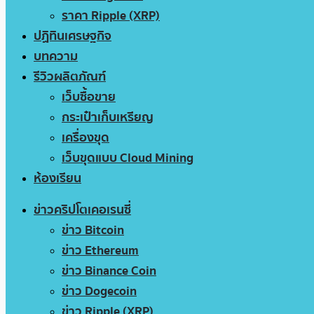
ราคา Ripple (XRP)
ปฏิทินเศรษฐกิจ
บทความ
รีวิวผลิตภัณฑ์
เว็บซื้อขาย
กระเป๋าเก็บเหรียญ
เครื่องขุด
เว็บขุดแบบ Cloud Mining
ห้องเรียน
ข่าวคริปโตเคอเรนซี่
ข่าว Bitcoin
ข่าว Ethereum
ข่าว Binance Coin
ข่าว Dogecoin
ข่าว Ripple (XRP)