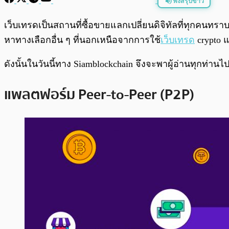
ฟังสรุปข่าว
พร้อมเล่น
เว็บเทรดเป็นสถานที่ซื้อขายแลกเปลี่ยนดิจิทัลที่ทุกคน
หาทางเลือกอื่น ๆ ที่นอกเหนือจากการใช้
เว็บเทรด
crypto แ
ดังนั้นในวันนี้ทาง Siamblockchain จึงจะพาผู้อ่านทุกท่า
แพลตฟอร์ม Peer-to-Peer (P2P)