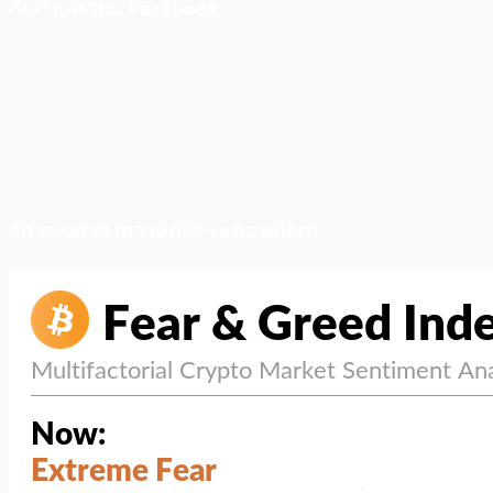
ติดตามเราบน Facebook
สภาวะตลาด (ความกลัว vs ความโลภ)