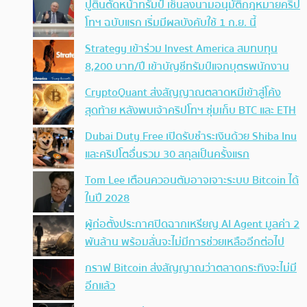
ปูตินตัดหน้าทรัมป์ เซ็นลงนามอนุมัติกฎหมายคริป
โทฯ ฉบับแรก เริ่มมีผลบังคับใช้ 1 ก.ย. นี้
Strategy เข้าร่วม Invest America สมทบทุน
8,200 บาท/ปี เข้าบัญชีทรัมป์แจกบุตรพนักงาน
CryptoQuant ส่งสัญญาณตลาดหมีเข้าสู่โค้ง
สุดท้าย หลังพบเจ้าคริปโทฯ ซุ่มเก็บ BTC และ ETH
Dubai Duty Free เปิดรับชำระเงินด้วย Shiba Inu
และคริปโตอื่นรวม 30 สกุลเป็นครั้งแรก
Tom Lee เตือนควอนตัมอาจเจาะระบบ Bitcoin ได้
ในปี 2028
ผู้ก่อตั้งประกาศปิดฉากเหรียญ AI Agent มูลค่า 2
พันล้าน พร้อมลั่นจะไม่มีการช่วยเหลืออีกต่อไป
กราฟ Bitcoin ส่งสัญญาณว่าตลาดกระทิงจะไม่มี
อีกแล้ว