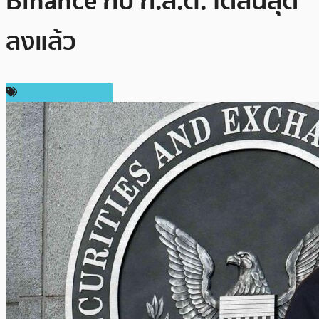
Binance กับ ก.ล.ต. ได้สิ้นสุด
ลงแล้ว
กฎหมายและรัฐบาล