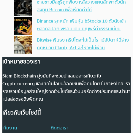
ชายชาวมิสซูรีถูกฟ้อง หลังวางแผนลักพาตัวนัก
ลงทุน Bitcoin เพื่อเรียกค่าไถ่
Binance รุกหนัก เพิ่มหุ้น bStocks 10 ตัวดังเข้า
ตลาดสปอต พร้อมแคมเปญฟรีค่าธรรมเนียม
Bitwise ฟันธง คริปโตจะไม่เป็นไร แม้สัปดาห์นี้ร่าง
กฎหมาย Clarity Act จะโหวตไม่ผ่าน
เป้าหมายของเรา
Siam Blockchain มุ่งมั่นที่จะช่วยนำเสนอสารเกี่ยวกับ
Cryptocurrency และเทคโนโลยีบล็อกเชนเพื่อคนไทย ในภาษาไทย เรา
รวบรวมข้อมูลส่วนใหญ่จากเว็บไซต์และเว็บบอร์ดต่างประเทศและนำมา
แปลส่งตรงถึงฟีดคุณ
เกี่ยวกับเว็บไซต์นี้
ทีมงาน
ติดต่อเรา