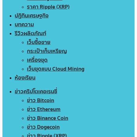
ราคา Ripple (XRP)
ปฏิทินเศรษฐกิจ
บทความ
รีวิวผลิตภัณฑ์
เว็บซื้อขาย
กระเป๋าเก็บเหรียญ
เครื่องขุด
เว็บขุดแบบ Cloud Mining
ห้องเรียน
ข่าวคริปโตเคอเรนซี่
ข่าว Bitcoin
ข่าว Ethereum
ข่าว Binance Coin
ข่าว Dogecoin
ข่าว Ripple (XRP)