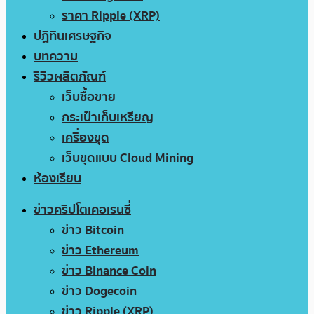
ราคา Ripple (XRP)
ปฏิทินเศรษฐกิจ
บทความ
รีวิวผลิตภัณฑ์
เว็บซื้อขาย
กระเป๋าเก็บเหรียญ
เครื่องขุด
เว็บขุดแบบ Cloud Mining
ห้องเรียน
ข่าวคริปโตเคอเรนซี่
ข่าว Bitcoin
ข่าว Ethereum
ข่าว Binance Coin
ข่าว Dogecoin
ข่าว Ripple (XRP)