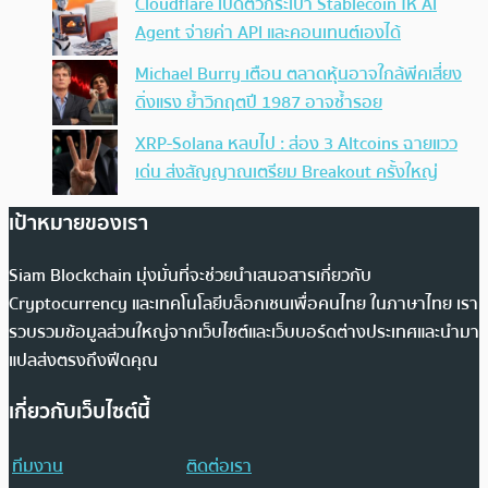
Cloudflare เปิดตัวกระเป๋า Stablecoin ให้ AI
Agent จ่ายค่า API และคอนเทนต์เองได้
Michael Burry เตือน ตลาดหุ้นอาจใกล้พีคเสี่ยง
ดิ่งแรง ย้ำวิกฤตปี 1987 อาจซ้ำรอย
XRP-Solana หลบไป : ส่อง 3 Altcoins ฉายแวว
เด่น ส่งสัญญาณเตรียม Breakout ครั้งใหญ่
เป้าหมายของเรา
Siam Blockchain มุ่งมั่นที่จะช่วยนำเสนอสารเกี่ยวกับ
Cryptocurrency และเทคโนโลยีบล็อกเชนเพื่อคนไทย ในภาษาไทย เรา
รวบรวมข้อมูลส่วนใหญ่จากเว็บไซต์และเว็บบอร์ดต่างประเทศและนำมา
แปลส่งตรงถึงฟีดคุณ
เกี่ยวกับเว็บไซต์นี้
ทีมงาน
ติดต่อเรา