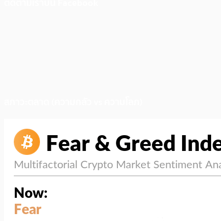
ติดตามเราบน Facebook
สภาวะตลาด (ความกลัว vs ความโลภ)