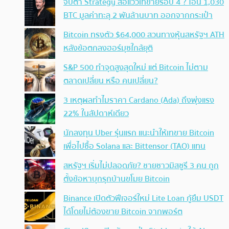
จับตา Strategy ส่อแววเทขายรอบ 4 ? โอน 1,030
BTC มูลค่าทะลุ 2 พันล้านบาท ออกจากกระเป๋า
Bitcoin ทรงตัว $64,000 สวนทางหุ้นสหรัฐฯ ATH
หลังข้อตกลงฮอร์มุซใกล้ยุติ
S&P 500 ทำจุดสูงสุดใหม่ แต่ Bitcoin ไม่ตาม
ตลาดเปลี่ยน หรือ คนเปลี่ยน?
3 เหตุผลทำไมราคา Cardano (Ada) ถึงพุ่งแรง
22% ในสัปดาห์เดียว
นักลงทุน Uber รุ่นแรก แนะนำให้เทขาย Bitcoin
เพื่อไปซื้อ Solana และ Bittensor (TAO) แทน
สหรัฐฯ เริ่มไม่ปลอดภัย? ชายชาวมิสซูรี 3 คน ถูก
ตั้งข้อหาบุกรุกบ้านขโมย Bitcoin
Binance เปิดตัวฟีเจอร์ใหม่ Lite Loan กู้ยืม USDT
ได้โดยไม่ต้องขาย Bitcoin จากพอร์ต