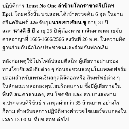
ปฏิบัติการ
Trust No One ล่าข้ามโลกราชาคริปโตฯ
Ep:1
โดยครั้งนั้น บช.สอท.ได้เข้าตรวจค้น 6 จุด ในย่าน
ศรีนครินทร์ และจับกุม
นายเซาเซียน ซู
อายุ 31 ปี
และ
นางคี ยิ ยี
อายุ 25 ปี ผู้ต้องหาชาวจีนตามหมายจับ
ศาลอาญาที่ 1665-1666/2566 ลงวันที่ 26 พ.ค. ในความผิด
ฐานร่วมกันฉ้อโกงประชาชนและร่วมกันฟอกเงิน
หลังก่อเหตุใช้โปรไฟล์ปลอมตีสนิท ผู้เสียหายผ่านช่อง
ทางโซเชียลมีเดียต่าง ๆ ก่อนจะชวนลงทุนในแพลตฟอร์ม
ปลอมสําหรับเทรดเงินสกุลดิจิตอลหรือ สินทรัพย์ต่าง ๆ
ในลักษณะหลอกลงทุนไฮบริดสแกรม ซึ่งมีผู้เสียหายใน
พื้นที่ สน.ศาลาแดง, สน.โชคชัย และ สภ.บางสะพาน
จ.ประจวบคีรีขันธ์ รวมมูลค่ากว่า 35 ล้านบาท อย่างไร
ก็ตาม สำหรับผลการปฏิบัติทางตำรวจไซเบอร์จะแถลงใน
เวลา 13.00 น. ที่บช.สอท.ต่อไป