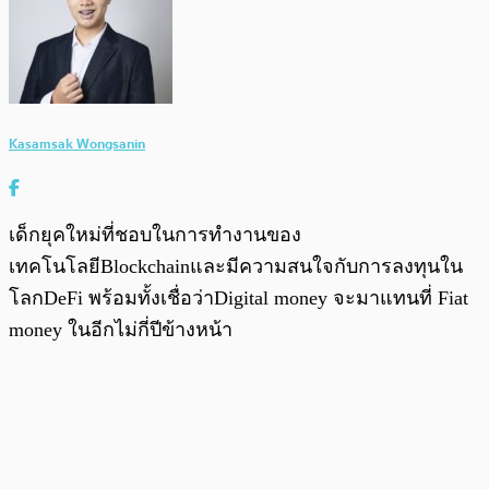
Kasamsak Wongsanin
เด็กยุคใหม่ที่ชอบในการทำงานของ
เทคโนโลยีBlockchainและมีความสนใจกับการลงทุนใน
โลกDeFi พร้อมทั้งเชื่อว่าDigital money จะมาแทนที่ Fiat
money ในอีกไม่กี่ปีข้างหน้า