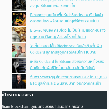
ลงทุน Bitcoin เพื่อเรียกค่าไถ่
Binance รุกหนัก เพิ่มหุ้น bStocks 10 ตัวดังเข้า
ตลาดสปอต พร้อมแคมเปญฟรีค่าธรรมเนียม
Bitwise ฟันธง คริปโตจะไม่เป็นไร แม้สัปดาห์นี้ร่าง
กฎหมาย Clarity Act จะโหวตไม่ผ่าน
‘อ.ตั๊ม’ ถอดปลั้ก Blockclock เก็บเข้าตู้ หวั่นพิษ
Coldcard ลุกลามสู่อุปกรณ์คริปโทฯ ในบ้าน
เหยื่อ Coldcard ใช้ Bitcoin ส่งข้อความหาโจรขอ
คืนเงิน ตัดพ้อชีวิตโอนกลับมาสักนิดก็ยังดี
จับตา Strategy ส่อแววเทขายรอบ 4 ? โอน 1,030
BTC มูลค่าทะลุ 2 พันล้านบาท ออกจากกระเป๋า
เป้าหมายของเรา
Siam Blockchain มุ่งมั่นที่จะช่วยนำเสนอสารเกี่ยวกับ