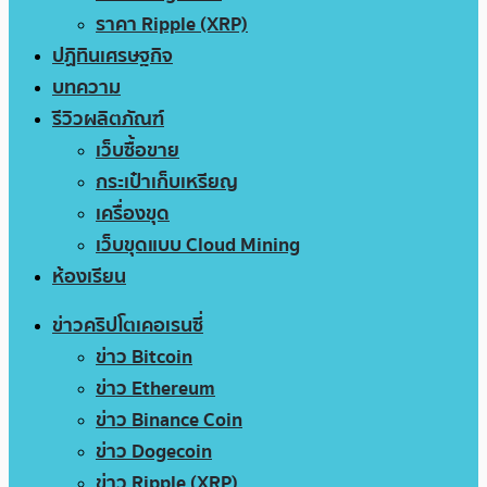
ราคา Ripple (XRP)
ปฏิทินเศรษฐกิจ
บทความ
รีวิวผลิตภัณฑ์
เว็บซื้อขาย
กระเป๋าเก็บเหรียญ
เครื่องขุด
เว็บขุดแบบ Cloud Mining
ห้องเรียน
ข่าวคริปโตเคอเรนซี่
ข่าว Bitcoin
ข่าว Ethereum
ข่าว Binance Coin
ข่าว Dogecoin
ข่าว Ripple (XRP)