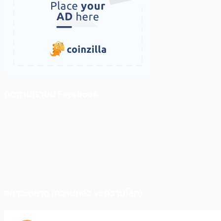
ติดตามเราบน Facebook
สภาวะตลาด (ความกลัว vs ความโลภ)