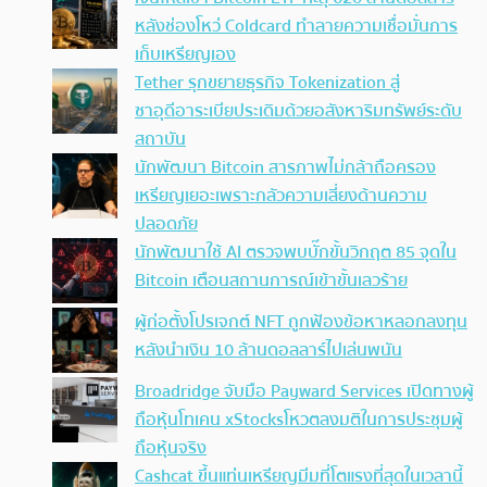
หลังช่องโหว่ Coldcard ทำลายความเชื่อมั่นการ
เก็บเหรียญเอง
Tether รุกขยายธุรกิจ Tokenization สู่
ซาอุดีอาระเบียประเดิมด้วยอสังหาริมทรัพย์ระดับ
สถาบัน
นักพัฒนา Bitcoin สารภาพไม่กล้าถือครอง
เหรียญเยอะเพราะกลัวความเสี่ยงด้านความ
ปลอดภัย
นักพัฒนาใช้ AI ตรวจพบบั๊กขั้นวิกฤต 85 จุดใน
Bitcoin เตือนสถานการณ์เข้าขั้นเลวร้าย
ผู้ก่อตั้งโปรเจกต์ NFT ถูกฟ้องข้อหาหลอกลงทุน
หลังนำเงิน 10 ล้านดอลลาร์ไปเล่นพนัน
Broadridge จับมือ Payward Services เปิดทางผู้
ถือหุ้นโทเคน xStocksโหวตลงมติในการประชุมผู้
ถือหุ้นจริง
Cashcat ขึ้นแท่นเหรียญมีมที่โตแรงที่สุดในเวลานี้