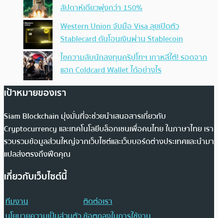
สัปดาห์เดียวพุ่งกว่า 150%
Western Union จับมือ Visa ลุยเปิดตัว
Stablecard ดันโอนเงินผ่าน Stablecoin
ไขความลับนักลงทุนคริปโทฯ เกาหลีใต้! รอดจาก
แฮก Coldcard Wallet ได้อย่างไร
เป้าหมายของเรา
Siam Blockchain มุ่งมั่นที่จะช่วยนำเสนอสารเกี่ยวกับ
Cryptocurrency และเทคโนโลยีบล็อกเชนเพื่อคนไทย ในภาษาไทย เรา
รวบรวมข้อมูลส่วนใหญ่จากเว็บไซต์และเว็บบอร์ดต่างประเทศและนำมา
แปลส่งตรงถึงฟีดคุณ
เกี่ยวกับเว็บไซต์นี้
ทีมงาน
ติดต่อเรา
นโยบายความเป็นส่วนตัว
ข้อตกลงในการใช้งาน