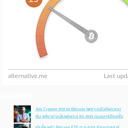
ประเด็นล่าสุด
Jim Cramer เทขาย Bitcoin เพราะกลัวภัยควอน
ตัม แต่ราคากลับพุ่งทะลุ 65,000 ดอลลาร์อีกครั้ง
เงินไหลเข้า Bitcoin ETF ทะลุ 620 ล้านดอลลาร์