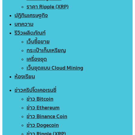
ราคา Ripple (XRP)
ปฏิทินเศรษฐกิจ
บทความ
รีวิวผลิตภัณฑ์
เว็บซื้อขาย
กระเป๋าเก็บเหรียญ
เครื่องขุด
เว็บขุดแบบ Cloud Mining
ห้องเรียน
ข่าวคริปโตเคอเรนซี่
ข่าว Bitcoin
ข่าว Ethereum
ข่าว Binance Coin
ข่าว Dogecoin
ข่าว Ripple (XRP)