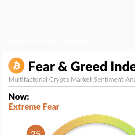
สภาวะตลาด (ความกลัว vs ความโลภ)