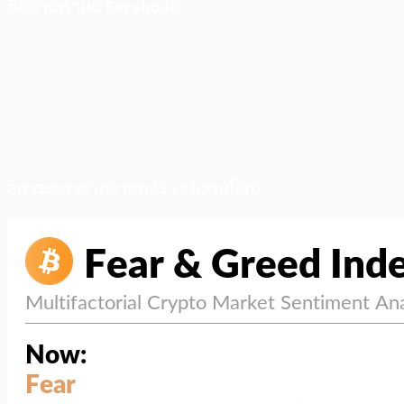
ติดตามเราบน Facebook
สภาวะตลาด (ความกลัว vs ความโลภ)