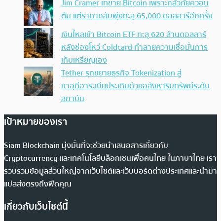
Jim Cramer เทขาย Bitcoin เพราะกลัวภัยควอน
ตัม แต่ราคากลับพุ่งทะลุ 65,000 ดอลลาร์อีกครั้ง
เงินไหลเข้า Bitcoin ETF ทะลุ 620 ล้านดอลลาร์
หลังช่องโหว่ Coldcard ทำลายความเชื่อมั่นการ
เก็บเหรียญเอง
Tether รุกขยายธุรกิจ Tokenization สู่
ซาอุดีอาระเบียประเดิมด้วยอสังหาริมทรัพย์ระดับ
สถาบัน
เป้าหมายของเรา
Siam Blockchain มุ่งมั่นที่จะช่วยนำเสนอสารเกี่ยวกับ
Cryptocurrency และเทคโนโลยีบล็อกเชนเพื่อคนไทย ในภาษาไทย เรา
รวบรวมข้อมูลส่วนใหญ่จากเว็บไซต์และเว็บบอร์ดต่างประเทศและนำมา
แปลส่งตรงถึงฟีดคุณ
เกี่ยวกับเว็บไซต์นี้