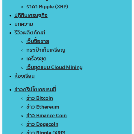
ราคา Ripple (XRP)
ปฏิทินเศรษฐกิจ
บทความ
รีวิวผลิตภัณฑ์
เว็บซื้อขาย
กระเป๋าเก็บเหรียญ
เครื่องขุด
เว็บขุดแบบ Cloud Mining
ห้องเรียน
ข่าวคริปโตเคอเรนซี่
ข่าว Bitcoin
ข่าว Ethereum
ข่าว Binance Coin
ข่าว Dogecoin
ข่าว Ripple (XRP)