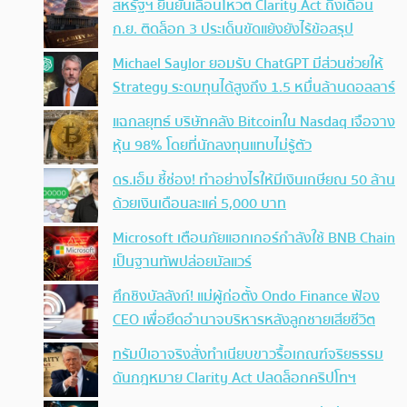
สหรัฐฯ ยืนยันเลื่อนโหวต Clarity Act ถึงเดือน
ก.ย. ติดล็อก 3 ประเด็นขัดแย้งยังไร้ข้อสรุป
Michael Saylor ยอมรับ ChatGPT มีส่วนช่วยให้
Strategy ระดมทุนได้สูงถึง 1.5 หมื่นล้านดอลลาร์
แฉกลยุทธ์ บริษัทคลัง Bitcoinใน Nasdaq เจือจาง
หุ้น 98% โดยที่นักลงทุนแทบไม่รู้ตัว
ดร.เอ็ม ชี้ช่อง! ทำอย่างไรให้มีเงินเกษียณ 50 ล้าน
ด้วยเงินเดือนละแค่ 5,000 บาท
Microsoft เตือนภัยแฮกเกอร์กำลังใช้ BNB Chain
เป็นฐานทัพปล่อยมัลแวร์
ศึกชิงบัลลังก์! แม่ผู้ก่อตั้ง Ondo Finance ฟ้อง
CEO เพื่อยึดอำนาจบริหารหลังลูกชายเสียชีวิต
ทรัมป์เอาจริง สั่งทำเนียบขาวรื้อเกณฑ์จริยธรรม
ดันกฎหมาย Clarity Act ปลดล็อกคริปโทฯ