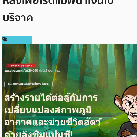
หลังเผยโร้ดแมพนำเงินไป
บริจาค
สปอนเซอร์