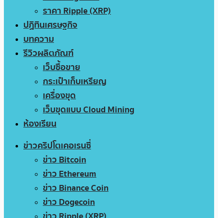
ราคา Ripple (XRP)
ปฏิทินเศรษฐกิจ
บทความ
รีวิวผลิตภัณฑ์
เว็บซื้อขาย
กระเป๋าเก็บเหรียญ
เครื่องขุด
เว็บขุดแบบ Cloud Mining
ห้องเรียน
ข่าวคริปโตเคอเรนซี่
ข่าว Bitcoin
ข่าว Ethereum
ข่าว Binance Coin
ข่าว Dogecoin
ข่าว Ripple (XRP)