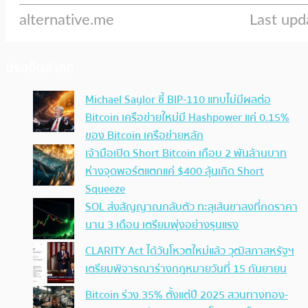
ประเด็นล่าสุด
Michael Saylor ชี้ BIP-110 แทบไม่มีผลต่อ
Bitcoin เครือข่ายใหม่มี Hashpower แค่ 0.15%
ของ Bitcoin เครือข่ายหลัก
เจ้ามือเปิด Short Bitcoin เกือบ 2 พันล้านบาท
ห่างจุดพอร์ตแตกแค่ $400 ลุ้นเกิด Short
Squeeze
SOL ส่งสัญญาณกลับตัว ทะลุเส้นขาลงที่กดราคา
นาน 3 เดือน เตรียมพุ่งอย่างรุนแรง
CLARITY Act ได้วันโหวตใหม่แล้ว วุฒิสภาสหรัฐฯ
เตรียมพิจารณาร่างกฎหมายวันที่ 15 กันยายน
Bitcoin ร่วง 35% ตั้งแต่ปี 2025 สวนทางทอง-