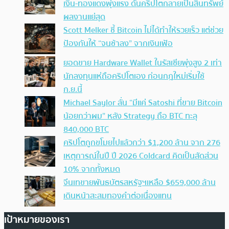
เงิน-ทองแดงพุ่งแรง ดันคริปโตกลายเป็นสินทรัพย์
ผลงานแย่สุด
Scott Melker ชี้ Bitcoin ไม่ได้ทำให้รวยเร็ว แต่ช่วย
ป้องกันให้ “จนช้าลง” จากเงินเฟ้อ
ยอดขาย Hardware Wallet ในรัสเซียพุ่งสูง 2 เท่า
นักลงทุนแห่ถือคริปโตเอง ก่อนกฎใหม่เริ่มใช้
ก.ย.นี้
Michael Saylor ลั่น “มีแค่ Satoshi ที่ขาย Bitcoin
น้อยกว่าผม” หลัง Strategy ถือ BTC ทะลุ
840,000 BTC
คริปโตถูกขโมยไปแล้วกว่า $1,200 ล้าน จาก 276
เหตุการณ์ในปี ปี 2026 Coldcard คิดเป็นสัดส่วน
10% จากทั้งหมด
จีนเทขายพันธบัตรสหรัฐฯเหลือ $659,000 ล้าน
เดินหน้าสะสมทองคำต่อเนื่องแทน
เป้าหมายของเรา