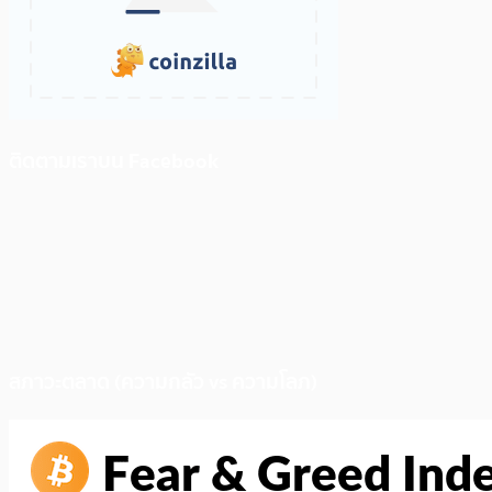
ติดตามเราบน Facebook
สภาวะตลาด (ความกลัว vs ความโลภ)