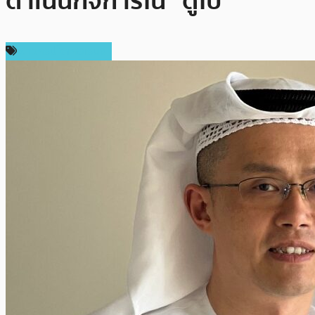
ดำเนินกิจการใน “ดูไบ”
ข่าวคริปโตเคอเรนซี่