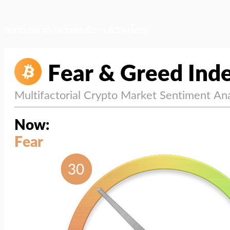
สภาวะตลาด (ความกลัว vs ความโลภ)