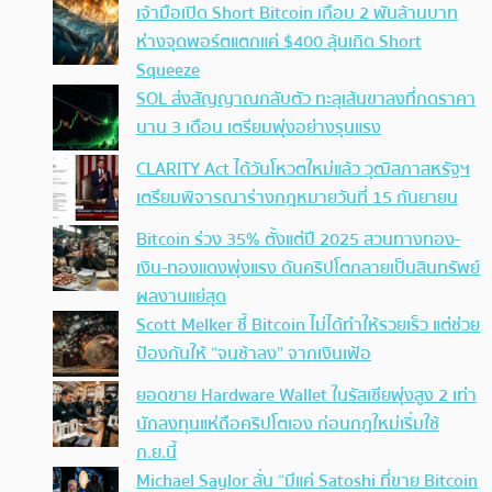
เจ้ามือเปิด Short Bitcoin เกือบ 2 พันล้านบาท
ห่างจุดพอร์ตแตกแค่ $400 ลุ้นเกิด Short
Squeeze
SOL ส่งสัญญาณกลับตัว ทะลุเส้นขาลงที่กดราคา
นาน 3 เดือน เตรียมพุ่งอย่างรุนแรง
CLARITY Act ได้วันโหวตใหม่แล้ว วุฒิสภาสหรัฐฯ
เตรียมพิจารณาร่างกฎหมายวันที่ 15 กันยายน
Bitcoin ร่วง 35% ตั้งแต่ปี 2025 สวนทางทอง-
เงิน-ทองแดงพุ่งแรง ดันคริปโตกลายเป็นสินทรัพย์
ผลงานแย่สุด
Scott Melker ชี้ Bitcoin ไม่ได้ทำให้รวยเร็ว แต่ช่วย
ป้องกันให้ “จนช้าลง” จากเงินเฟ้อ
ยอดขาย Hardware Wallet ในรัสเซียพุ่งสูง 2 เท่า
นักลงทุนแห่ถือคริปโตเอง ก่อนกฎใหม่เริ่มใช้
ก.ย.นี้
Michael Saylor ลั่น “มีแค่ Satoshi ที่ขาย Bitcoin