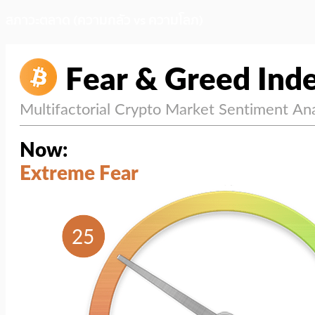
สภาวะตลาด (ความกลัว vs ความโลภ)