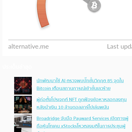
ประเด็นล่าสุด
นักพัฒนาใช้ AI ตรวจพบบั๊กขั้นวิกฤต 85 จุดใน
Bitcoin เตือนสถานการณ์เข้าขั้นเลวร้าย
ผู้ก่อตั้งโปรเจกต์ NFT ถูกฟ้องข้อหาหลอกลงทุน
หลังนำเงิน 10 ล้านดอลลาร์ไปเล่นพนัน
Broadridge จับมือ Payward Services เปิดทางผู้
ถือหุ้นโทเคน xStocksโหวตลงมติในการประชุมผู้