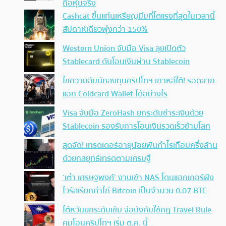
ถือหุ้นจริง
Cashcat ขึ้นแท่นเหรียญมีมที่โตแรงที่สุดในเวลานี้
สัปดาห์เดียวพุ่งกว่า 150%
Western Union จับมือ Visa ลุยเปิดตัว
Stablecard ดันโอนเงินผ่าน Stablecoin
ไขความลับนักลงทุนคริปโทฯ เกาหลีใต้! รอดจาก
แฮก Coldcard Wallet ได้อย่างไร
Visa จับมือ ZeroHash ยกระดับชำระเงินด้วย
Stablecoin รองรับการโอนเงินรวดเร็วข้ามโลก
สุดจัด! เทรดเดอร์อายุน้อยฟันกำไรเกือบครึ่งล้าน
ด้วยกลยุทธ์เทรดตามเศรษฐี
‘เต๋า เศรษฐพงศ์’ งานเข้า NAS โดนแฮกเกอร์ฝัง
ไวรัสเรียกค่าไถ่ Bitcoin เป็นจำนวน 0.07 BTC
ไต้หวันยกระดับเข้ม จ่อบังคับใช้กฏ Travel Rule
คุมโอนคริปโทฯ เริ่ม ต.ค. นี้