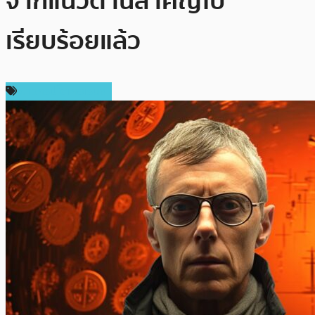
จากแนวต้านสำคัญไป
เรียบร้อยแล้ว
ข่าวคริปโตเคอเรนซี่