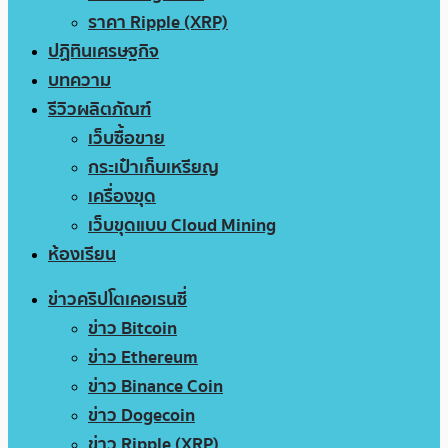
ราคา Ripple (XRP)
ปฏิทินเศรษฐกิจ
บทความ
รีวิวผลิตภัณฑ์
เว็บซื้อขาย
กระเป๋าเก็บเหรียญ
เครื่องขุด
เว็บขุดแบบ Cloud Mining
ห้องเรียน
ข่าวคริปโตเคอเรนซี่
ข่าว Bitcoin
ข่าว Ethereum
ข่าว Binance Coin
ข่าว Dogecoin
ข่าว Ripple (XRP)