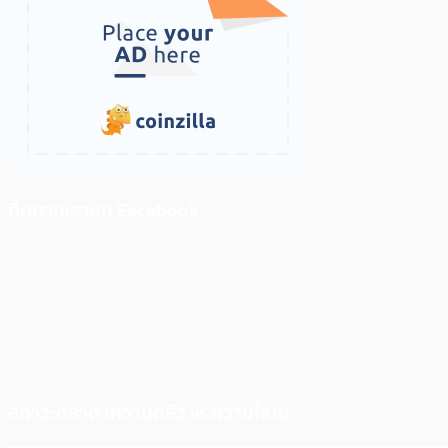
ติดตามเราบน Facebook
สภาวะตลาด (ความกลัว vs ความโลภ)