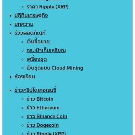
ราคา Ripple (XRP)
ปฏิทินเศรษฐกิจ
บทความ
รีวิวผลิตภัณฑ์
เว็บซื้อขาย
กระเป๋าเก็บเหรียญ
เครื่องขุด
เว็บขุดแบบ Cloud Mining
ห้องเรียน
ข่าวคริปโตเคอเรนซี่
ข่าว Bitcoin
ข่าว Ethereum
ข่าว Binance Coin
ข่าว Dogecoin
ข่าว Ripple (XRP)