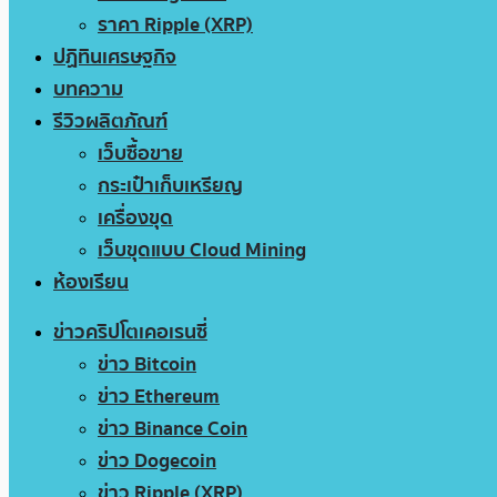
ราคา Ripple (XRP)
ปฏิทินเศรษฐกิจ
บทความ
รีวิวผลิตภัณฑ์
เว็บซื้อขาย
กระเป๋าเก็บเหรียญ
เครื่องขุด
เว็บขุดแบบ Cloud Mining
ห้องเรียน
ข่าวคริปโตเคอเรนซี่
ข่าว Bitcoin
ข่าว Ethereum
ข่าว Binance Coin
ข่าว Dogecoin
ข่าว Ripple (XRP)