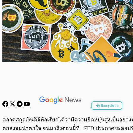
ฟังสรุปข่าว
พร้อมเล่น
ตลาดสกุลเงินดิจิทัลเรียกได้ว่ามีความยืดหยุ่นสูงเป็นอย่าง
ตกลงจนน่าตกใจ จนมาถึงตอนนี้ที่ FED ประกาศชะลอปรับขึ้