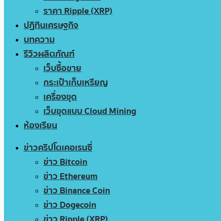
ราคา Ripple (XRP)
ปฏิทินเศรษฐกิจ
บทความ
รีวิวผลิตภัณฑ์
เว็บซื้อขาย
กระเป๋าเก็บเหรียญ
เครื่องขุด
เว็บขุดแบบ Cloud Mining
ห้องเรียน
ข่าวคริปโตเคอเรนซี่
ข่าว Bitcoin
ข่าว Ethereum
ข่าว Binance Coin
ข่าว Dogecoin
ข่าว Ripple (XRP)