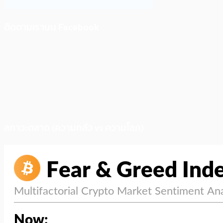
ติดตามเราบน Facebook
สภาวะตลาด (ความกลัว vs ความโลภ)