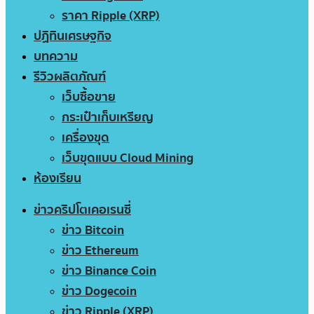
ราคา Ripple (XRP)
ปฏิทินเศรษฐกิจ
บทความ
รีวิวผลิตภัณฑ์
เว็บซื้อขาย
กระเป๋าเก็บเหรียญ
เครื่องขุด
เว็บขุดแบบ Cloud Mining
ห้องเรียน
ข่าวคริปโตเคอเรนซี่
ข่าว Bitcoin
ข่าว Ethereum
ข่าว Binance Coin
ข่าว Dogecoin
ข่าว Ripple (XRP)