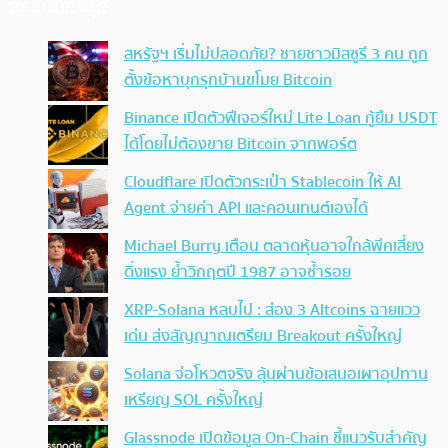
ประเด็นล่าสุด
สหรัฐฯ เริ่มไม่ปลอดภัย? ชายชาวมิสซูรี 3 คน ถูก
ตั้งข้อหาบุกรุกบ้านขโมย Bitcoin
Binance เปิดตัวฟีเจอร์ใหม่ Lite Loan กู้ยืม USDT
ได้โดยไม่ต้องขาย Bitcoin จากพอร์ต
Cloudflare เปิดตัวกระเป๋า Stablecoin ให้ AI
Agent จ่ายค่า API และคอนเทนต์เองได้
Michael Burry เตือน ตลาดหุ้นอาจใกล้พีคเสี่ยง
ดิ่งแรง ย้ำวิกฤตปี 1987 อาจซ้ำรอย
XRP-Solana หลบไป : ส่อง 3 Altcoins ฉายแวว
เด่น ส่งสัญญาณเตรียม Breakout ครั้งใหญ่
Solana จ่อโหวตจริง ลุ้นผ่านข้อเสนอเผาอุปทาน
เหรียญ SOL ครั้งใหญ่
Glassnode เปิดข้อมูล On-Chain ชี้แนวรับสำคัญ