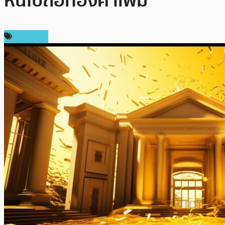
หันไปถือทองคำเพิ่ม
เศรษฐกิจ