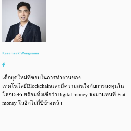
Kasamsak Wongsanin
เด็กยุคใหม่ที่ชอบในการทำงานของ
เทคโนโลยีBlockchainและมีความสนใจกับการลงทุนใน
โลกDeFi พร้อมทั้งเชื่อว่าDigital money จะมาแทนที่ Fiat
money ในอีกไม่กี่ปีข้างหน้า