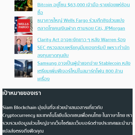
Bitcoin อยู่โซน $63,000 เจ้ามือ-รายย่อยแห่ช้อน
ซื้อ
ธนาคารใหญ่ Wells Fargo ร่วมศึกชิงส่วนแบ่ง
ตลาดโทเคนเงินฝาก ตามรอย Citi, JPMorgan
Clarity Act อาจชะงักยาว ๆ หลัง Warren ร้อง
SEC ตรวจสอบเหรียญมีมของทรัมป์ เพราะทำนัก
ลงทุนขาดทุนยับ
Samsung อาจเป็นผู้นำแจกจ่าย Stablecoin หลัง
เตรียมเพิ่มฟีเจอร์ใหม่ในสมาร์ทโฟน 800 ล้าน
เครื่อง
เป้าหมายของเรา
Siam Blockchain มุ่งมั่นที่จะช่วยนำเสนอสารเกี่ยวกับ
Cryptocurrency และเทคโนโลยีบล็อกเชนเพื่อคนไทย ในภาษาไทย เรา
รวบรวมข้อมูลส่วนใหญ่จากเว็บไซต์และเว็บบอร์ดต่างประเทศและนำมา
แปลส่งตรงถึงฟีดคุณ