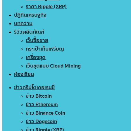
ราคา Ripple (XRP)
ปฏิทินเศรษฐกิจ
บทความ
รีวิวผลิตภัณฑ์
เว็บซื้อขาย
กระเป๋าเก็บเหรียญ
เครื่องขุด
เว็บขุดแบบ Cloud Mining
ห้องเรียน
ข่าวคริปโตเคอเรนซี่
ข่าว Bitcoin
ข่าว Ethereum
ข่าว Binance Coin
ข่าว Dogecoin
ข่าว Ripple (XRP)